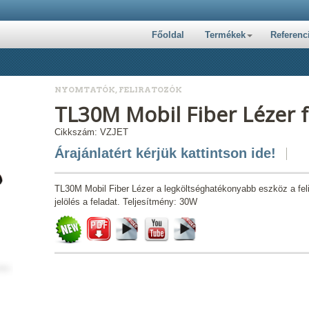
Főoldal
Termékek
Referenc
NYOMTATÓK, FELIRATOZÓK
TL30M Mobil Fiber Lézer f
Cikkszám: VZJET
Árajánlatért kérjük kattintson ide!
TL30M Mobil Fiber Lézer a legköltséghatékonyabb eszköz a feli
jelölés a feladat. Teljesítmény: 30W