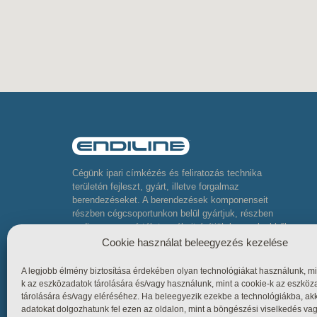
Cégünk ipari címkézés és feliratozás technika
területén fejleszt, gyárt, illetve forgalmaz
berendezéseket. A berendezések komponenseit
részben cégcsoportunkon belül gyártjuk, részben
pedig neves gyártók termékeit építjük be, melyekből
komplett összetett berendezéseket készítünk
Cookie használat beleegyezés kezelése
A legjobb élmény biztosítása érdekében olyan technológiákat használunk, mi
k az eszközadatok tárolására és/vagy használunk, mint a cookie-k az eszköz
tárolására és/vagy eléréséhez. Ha beleegyezik ezekbe a technológiákba, ak
adatokat dolgozhatunk fel ezen az oldalon, mint a böngészési viselkedés va