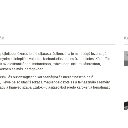
ók
K
egfejlettebb lézeres jelölő eljárása. Jellemzői a jó minőségű lézersugár,
ényelmes telepítés, valamint karbantartásmentes üzemeltetés. Különféle
ák az elektronikában, motorokban, csövekben, akkumulátorokban,
ékekben és más iparágakban.
lmi, és biztonságtechnikai szabályozás mellett használható!
illetve belső utasításokat a megrendelő köteles a felhasználó személy
vagy a hiányzó szabályzatok - utasításokból eredő károkért a forgalmazó