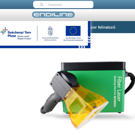
Nyitólap
TL30M Mobil Fiber Lézer feliratozó