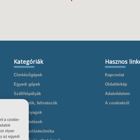
Kategóriák
Hasznos link
Címkézőgépek
Kapcsolat
Egyedi gépek
Oldaltérkép
Szállítópályák
Adatvédelem
Nyomtatók, feliratozók
A cookiekról
Kellékanyagok
nt a cookie-
Szolgáltatások
adatok
kor olyan
Csomagolástechnika
gy az egyedi