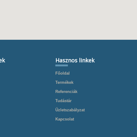
ek
Hasznos linkek
Főoldal
Termékek
Referenciák
Tudástár
Üzletszabályzat
Kapcsolat