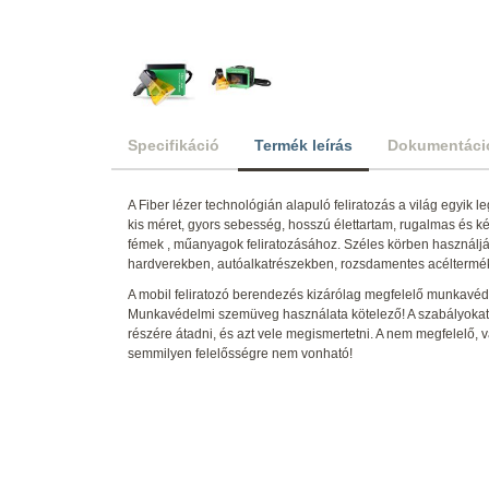
Specifikáció
Termék leírás
Dokumentáci
A Fiber lézer technológián alapuló feliratozás a világ egyik l
kis méret, gyors sebesség, hosszú élettartam, rugalmas és k
fémek , műanyagok feliratozásához. Széles körben használj
hardverekben, autóalkatrészekben, rozsdamentes acélterm
A mobil feliratozó berendezés kizárólag megfelelő munkavéde
Munkavédelmi szemüveg használata kötelező! A szabályokat, 
részére átadni, és azt vele megismertetni. A nem megfelelő, 
semmilyen felelősségre nem vonható!