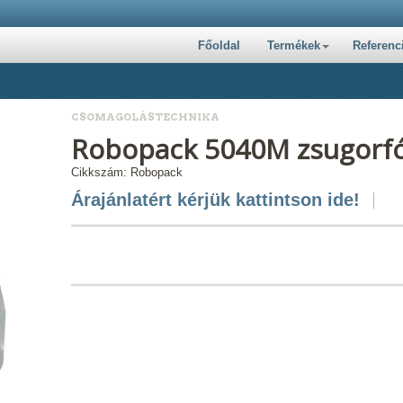
Főoldal
Termékek
Referenc
CSOMAGOLÁSTECHNIKA
Robopack 5040M zsugorfó
Cikkszám: Robopack
Árajánlatért kérjük kattintson ide!