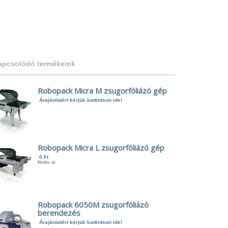
apcsolódó termékeink
Robopack Micra M zsugorfóliázó gép
Árajánlatért kérjük kattintson ide!
Robopack Micra L zsugorfóliázó gép
0 Ft
Netto ár
Robopack 6050M zsugorfóliázó
berendezés
Árajánlatért kérjük kattintson ide!