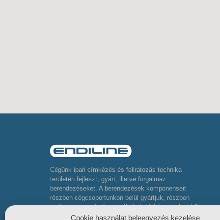
Cégünk ipari címkézés és feliratozás technika
területén fejleszt, gyárt, illetve forgalmaz
berendezéseket. A berendezések komponenseit
részben cégcsoportunkon belül gyártjuk, részben
pedig neves gyártók termékeit építjük be, melyekből
komplett összetett berendezéseket készítünk
Cookie használat beleegyezés kezelése