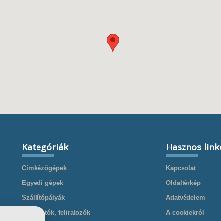
Kategóriák
Hasznos link
Címkézőgépek
Kapcsolat
Egyedi gépek
Oldaltérkép
Szállítópályák
Adatvédelem
Nyomtatók, feliratozók
A cookiekról