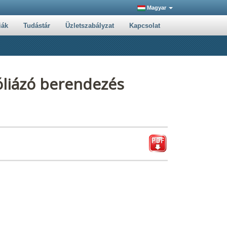
Magyar
iák
Tudástár
Üzletszabályzat
Kapcsolat
liázó berendezés