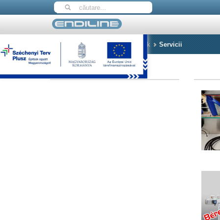
Home
Produse
Szolgáltatások
Servicii
Szolgáltatások_ro