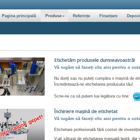
Pagina principală
Produse
Referințe
Finanțare
Depozi
Etichetăm produsele dumneavoastră!
Vă rugăm să faceți clic aici pentru o cota
Nu doriți sau nu puteți cumpăra o mașină de eti
Încredințează-ne etichetarea produsului tău!
Scrie-ne ca să putem lua legătura cu tine:
Închiriere mașină de etichetat
Vă rugăm să faceți clic aici pentru o cota
Etichetare profesională fără costuri de investiție
V-ați săturat de etichetarea manuală lentă, dar n