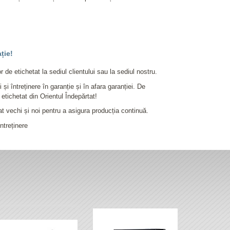
ție!
de etichetat la sediul clientului sau la sediul nostru.
 și întreținere în garanție și în afara garanției. De
etichetat din Orientul Îndepărtat!
at vechi și noi pentru a asigura producția continuă.
ntreținere