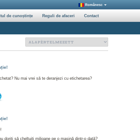
Românesc
tul de cunoștințe
Reguli de afaceri
Contact
ție!
chetat? Nu mai vrei să te deranjezi cu etichetarea?
ție!
!
u doriți să cheltuiți milioane pe o mașină dintr-o dată?