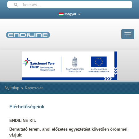
Magyar
Toggle
navigat
Nyitólap
Kapcsolat
Elérhetőségeink
ENDILINE Kft.
Bemutató terem, ahol előzetes egyeztetést követően örömmel
várjuk: