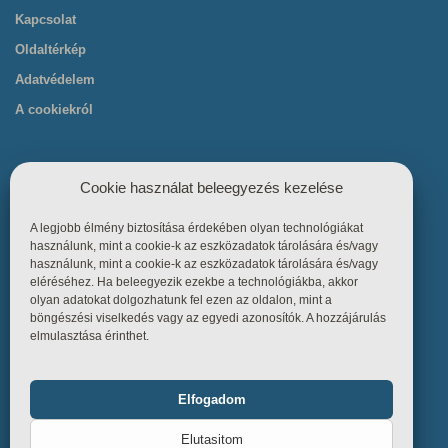
Kapcsolat
Oldaltérkép
Adatvédelem
A cookiekról
Cookie használat beleegyezés kezelése
A legjobb élmény biztosítása érdekében olyan technológiákat
Hasznos linkek
használunk, mint a cookie-k az eszközadatok tárolására és/vagy
használunk, mint a cookie-k az eszközadatok tárolására és/vagy
eléréséhez. Ha beleegyezik ezekbe a technológiákba, akkor
Főoldal
olyan adatokat dolgozhatunk fel ezen az oldalon, mint a
böngészési viselkedés vagy az egyedi azonosítók. A hozzájárulás
Termékek
elmulasztása érinthet.
Referenciák
Tudástár
Elfogadom
Funkcionális
Mindig bekapcsolva
Üzletszabályzat
Elutasitom
Kapcsolat