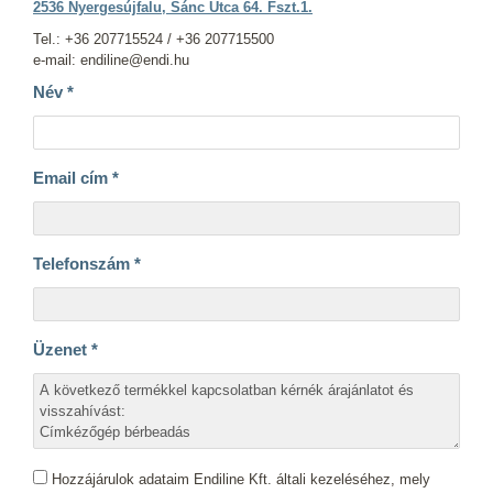
2536 Nyergesújfalu, Sánc Utca 64. Fszt.1.
Tel.: +36 207715524 / +36 207715500
e-mail: endiline@endi.hu
Név
*
Email cím
*
Telefonszám
*
Üzenet
*
Hozzájárulok adataim Endiline Kft. általi kezeléséhez, mely