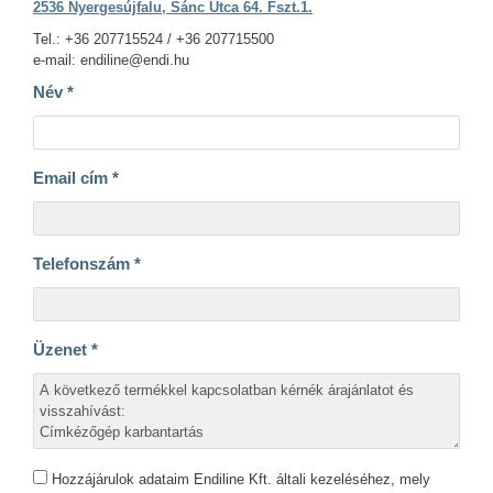
2536 Nyergesújfalu, Sánc Utca 64. Fszt.1.
Tel.: +36 207715524 / +36 207715500
e-mail: endiline@endi.hu
Név
*
Email cím
*
Telefonszám
*
Üzenet
*
Hozzájárulok adataim Endiline Kft. általi kezeléséhez, mely