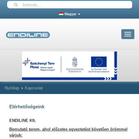
Magyar
Toggle
navigat
Nyitólap
Kapcsolat
Elérhetőségeink
ENDILINE Kft.
Bemutató terem, ahol előzetes egyeztetést követően örömmel
várjuk: