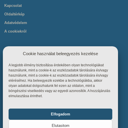
Kapcsolat
Oldaltérkép
Adatvédelem
A cookiekról
Cookie használat beleegyezés kezelése
A legjobb élmény biztosítása érdekében olyan technológiákat
Hasznos linkek
használunk, mint a cookie-k az eszközadatok tárolására és/vagy
használunk, mint a cookie-k az eszközadatok tárolására és/vagy
eléréséhez. Ha beleegyezik ezekbe a technológiákba, akkor
Főoldal
olyan adatokat dolgozhatunk fel ezen az oldalon, mint a
böngészési viselkedés vagy az egyedi azonosítók. A hozzájárulás
Termékek
elmulasztása érinthet.
Referenciák
Tudástár
Elfogadom
Funkcionális
Mindig bekapcsolva
Üzletszabályzat
Elutasitom
Kapcsolat