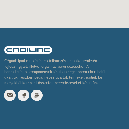
Cégünk ipari címkézés és feliratozás technika területén
fejleszt, gyárt, illetve forgalmaz berendezéseket. A
berendezések komponenseit részben cégcsoportunkon belül
gyártjuk, részben pedig neves gyártók termékeit építjük be,
melyekből komplett összetett berendezéseket készítünk