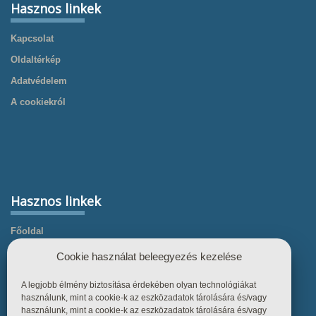
Hasznos linkek
Kapcsolat
Oldaltérkép
Adatvédelem
A cookiekról
Hasznos linkek
Főoldal
Termékek
Cookie használat beleegyezés kezelése
Referenciák
A legjobb élmény biztosítása érdekében olyan technológiákat
Tudástár
használunk, mint a cookie-k az eszközadatok tárolására és/vagy
használunk, mint a cookie-k az eszközadatok tárolására és/vagy
Üzletszabályzat