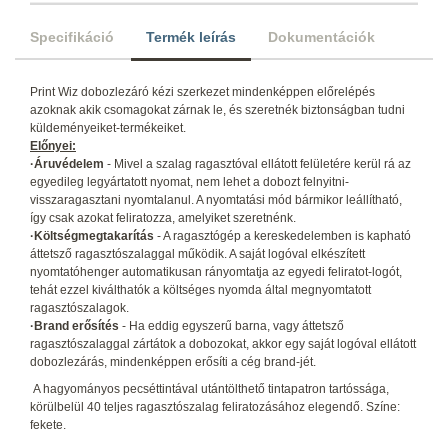
Specifikáció
Termék leírás
Dokumentációk
Print Wiz dobozlezáró kézi szerkezet mindenképpen előrelépés
azoknak akik csomagokat zárnak le, és szeretnék biztonságban tudni
küldeményeiket-termékeiket.
Előnyei:
·Áruvédelem
- Mivel a szalag ragasztóval ellátott felületére kerül rá az
egyedileg legyártatott nyomat, nem lehet a dobozt felnyitni-
visszaragasztani nyomtalanul. A nyomtatási mód bármikor leállítható,
így csak azokat feliratozza, amelyiket szeretnénk.
·Költségmegtakarítás
- A ragasztógép a kereskedelemben is kapható
áttetsző ragasztószalaggal működik. A saját logóval elkészített
nyomtatóhenger automatikusan rányomtatja az egyedi feliratot-logót,
tehát ezzel kiválthatók a költséges nyomda által megnyomtatott
ragasztószalagok.
·Brand erősítés
- Ha eddig egyszerű barna, vagy áttetsző
ragasztószalaggal zártátok a dobozokat, akkor egy saját logóval ellátott
dobozlezárás, mindenképpen erősíti a cég brand-jét.
A hagyományos pecséttintával utántölthető tintapatron tartóssága,
körülbelül 40 teljes ragasztószalag feliratozásához elegendő. Színe:
fekete.