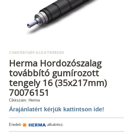
CÍMKÉZŐGÉP ALKATRÉSZEK
Herma Hordozószalag
továbbító gumírozott
tengely 16 (35x217mm)
70076151
Cikkszám: Herma
Árajánlatért kérjük kattintson ide!
Eredeti
alkatrész.