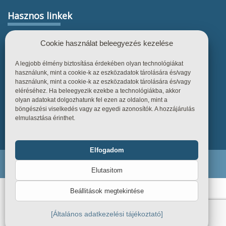
Hasznos linkek
Főoldal
Cookie használat beleegyezés kezelése
Termékek
A legjobb élmény biztosítása érdekében olyan technológiákat
Referenciák
használunk, mint a cookie-k az eszközadatok tárolására és/vagy
használunk, mint a cookie-k az eszközadatok tárolására és/vagy
Tudástár
eléréséhez. Ha beleegyezik ezekbe a technológiákba, akkor
Üzletszabályzat
olyan adatokat dolgozhatunk fel ezen az oldalon, mint a
böngészési viselkedés vagy az egyedi azonosítók. A hozzájárulás
Kapcsolat
elmulasztása érinthet.
Elfogadom
Funkcionális
Mindig bekapcsolva
Endiline - Minden jog fenntartva. © 2026
Elutasitom
Statisztika
Beállitások megtekintése
Marketing
[Általános adatkezelési tájékoztató]