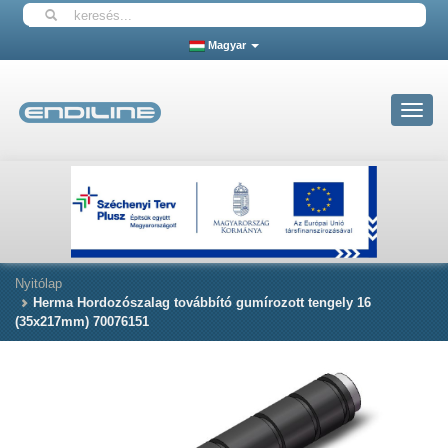
Magyar
Toggle
navigat
Nyitólap
Herma Hordozószalag továbbító gumírozott tengely 16
(35x217mm) 70076151