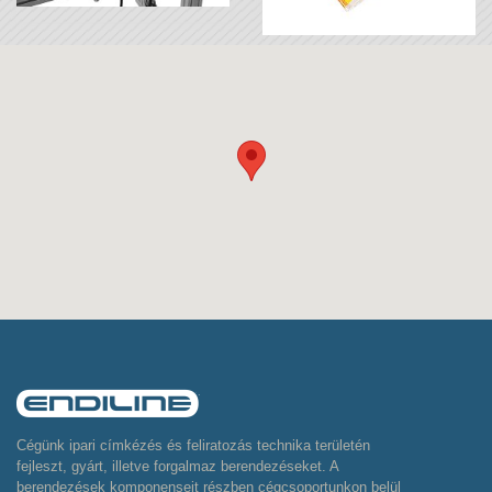
Cégünk ipari címkézés és feliratozás technika területén
fejleszt, gyárt, illetve forgalmaz berendezéseket. A
berendezések komponenseit részben cégcsoportunkon belül