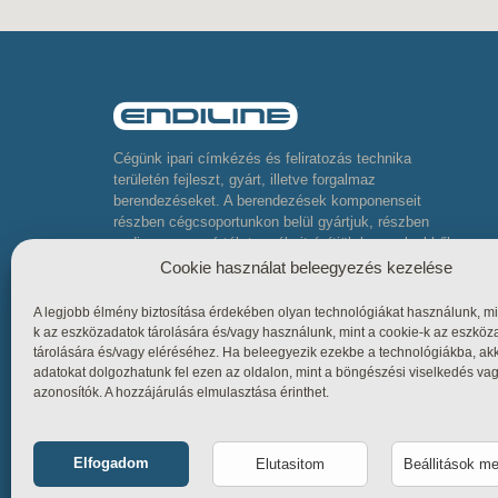
Cégünk ipari címkézés és feliratozás technika
területén fejleszt, gyárt, illetve forgalmaz
berendezéseket. A berendezések komponenseit
részben cégcsoportunkon belül gyártjuk, részben
pedig neves gyártók termékeit építjük be, melyekből
komplett összetett berendezéseket készítünk
Cookie használat beleegyezés kezelése
A legjobb élmény biztosítása érdekében olyan technológiákat használunk, mi
k az eszközadatok tárolására és/vagy használunk, mint a cookie-k az eszköz
tárolására és/vagy eléréséhez. Ha beleegyezik ezekbe a technológiákba, ak
adatokat dolgozhatunk fel ezen az oldalon, mint a böngészési viselkedés va
azonosítók. A hozzájárulás elmulasztása érinthet.
Elfogadom
Elutasitom
Beállitások m
Funkcionális
Mindig bekap