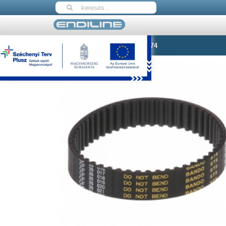
Nyitólap
Herma fogasszíj 611974