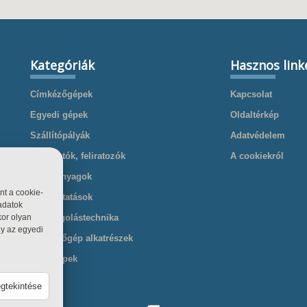
Kategóriák
Hasznos link
Címkézőgépek
Kapcsolat
Egyedi gépek
Oldaltérkép
Szállítópályák
Adatvédelem
Nyomtatók, feliratozók
A cookiekról
Kellékanyagok
nt a cookie-
Szolgáltatások
adatok
Csomagolástechnika
kor olyan
gy az egyedi
Cimkézőgép alkatrészek
Töltőgépek
egtekintése
csolva