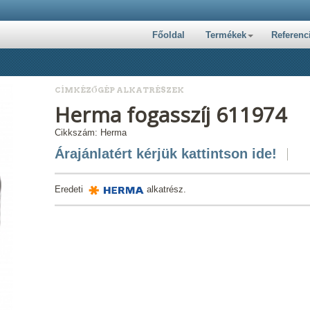
Főoldal
Termékek
Referenc
CÍMKÉZŐGÉP ALKATRÉSZEK
Herma fogasszíj 611974
Cikkszám: Herma
Árajánlatért kérjük kattintson ide!
Eredeti
alkatrész.