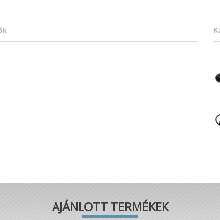
ók
K
AJÁNLOTT TERMÉKEK