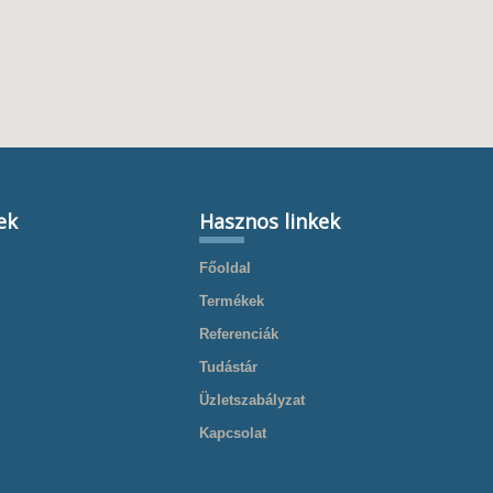
ek
Hasznos linkek
Főoldal
Termékek
Referenciák
Tudástár
Üzletszabályzat
Kapcsolat