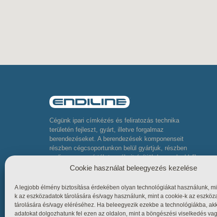
Cégünk ipari címkézés és feliratozás technika
területén fejleszt, gyárt, illetve forgalmaz
berendezéseket. A berendezések komponenseit
részben cégcsoportunkon belül gyártjuk, részben
pedig neves gyártók termékeit építjük be, melyekből
komplett összetett berendezéseket készítünk
Cookie használat beleegyezés kezelése
A legjobb élmény biztosítása érdekében olyan technológiákat használunk, mi
k az eszközadatok tárolására és/vagy használunk, mint a cookie-k az eszköz
tárolására és/vagy eléréséhez. Ha beleegyezik ezekbe a technológiákba, ak
adatokat dolgozhatunk fel ezen az oldalon, mint a böngészési viselkedés va