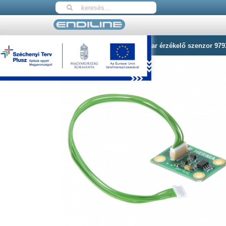
Nyitólap
Herma Feltekercselőkar érzékelő szenzor 979