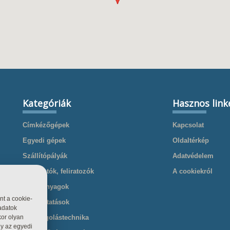
Kategóriák
Hasznos link
Címkézőgépek
Kapcsolat
Egyedi gépek
Oldaltérkép
Szállítópályák
Adatvédelem
Nyomtatók, feliratozók
A cookiekról
Kellékanyagok
nt a cookie-
Szolgáltatások
adatok
Csomagolástechnika
kor olyan
gy az egyedi