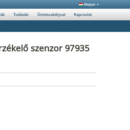
Magyar
iák
Tudástár
Üzletszabályzat
Kapcsolat
rzékelő szenzor 97935