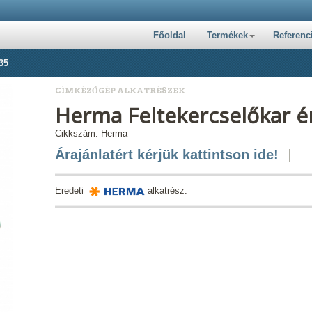
Főoldal
Termékek
Referenc
35
CÍMKÉZŐGÉP ALKATRÉSZEK
Herma Feltekercselőkar é
Cikkszám: Herma
Árajánlatért kérjük kattintson ide!
Eredeti
alkatrész.