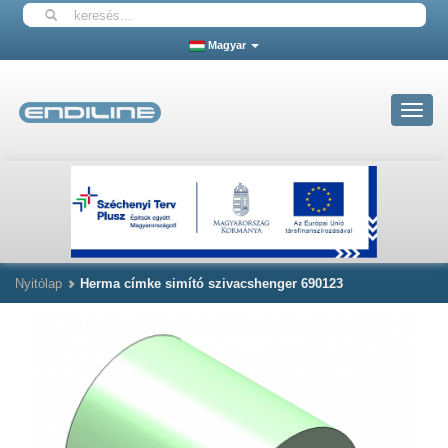
Magyar
Toggle
navigat
Nyitólap
Herma címke simító szivacshenger 690123