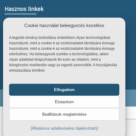
Hasznos linkek
Főoldal
Cookie használat beleegyezés kezelése
Termékek
A legjobb élmény biztosítása érdekében olyan technológiákat
Referenciák
használunk, mint a cookie-k az eszközadatok tárolására és/vagy
használunk, mint a cookie-k az eszközadatok tárolására és/vagy
Tudástár
eléréséhez. Ha beleegyezik ezekbe a technológiákba, akkor
Üzletszabályzat
olyan adatokat dolgozhatunk fel ezen az oldalon, mint a
böngészési viselkedés vagy az egyedi azonosítók. A hozzájárulás
Kapcsolat
elmulasztása érinthet.
Elfogadom
Funkcionális
Mindig bekapcsolva
Endiline - Minden jog fenntartva. © 2026
Elutasitom
Statisztika
Beállitások megtekintése
Marketing
[Általános adatkezelési tájékoztató]