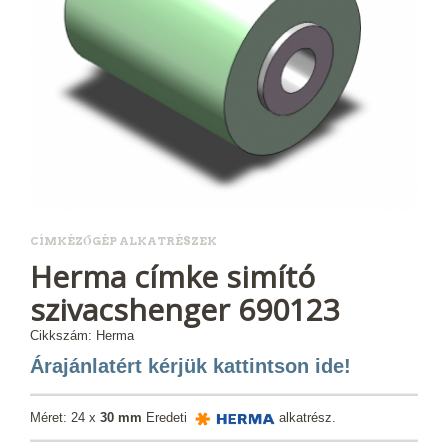
CÍMKÉZŐGÉP ALKATRÉSZEK
Herma címke simító
szivacshenger 690123
Cikkszám: Herma
Árajánlatért kérjük kattintson ide!
Méret: 24 x
30 mm
Eredeti
alkatrész.