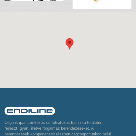
Cégünk ipari címkézés és feliratozás technika területén
fejleszt, gyárt, illetve forgalmaz berendezéseket. A
berendezések komponenseit részben cégcsoportunkon belül