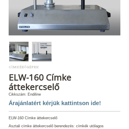
CÍMKÉZŐGÉPEK
ELW-160 Címke
áttekercselő
Cikkszám: Endiline
Árajánlatért kérjük kattintson ide!
ELW-160 Címke áttekercselő
Asztali címke áttekercselő berendezés: címkék utólagos