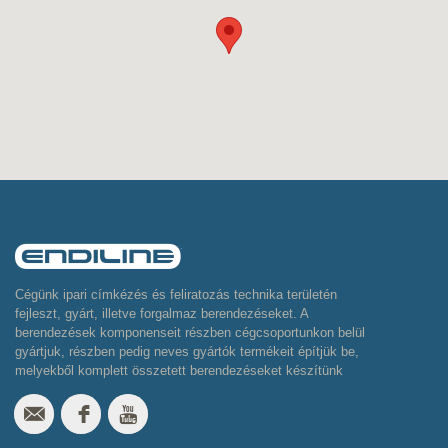
Cégünk ipari címkézés és feliratozás technika területén
fejleszt, gyárt, illetve forgalmaz berendezéseket. A
berendezések komponenseit részben cégcsoportunkon belül
gyártjuk, részben pedig neves gyártók termékeit építjük be,
melyekből komplett összetett berendezéseket készítünk