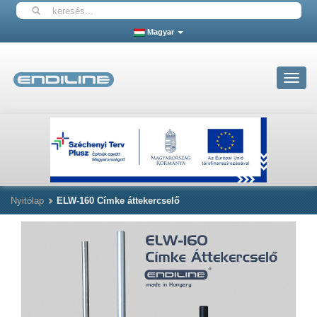
Magyar
Toggle
navigat
Nyitólap
ELW-160 Címke áttekercselő