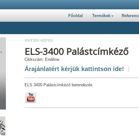
Főoldal
Termékek
Referenc
EGYEDI GÉPEK
ELS-3400 Palástcímkéző
Cikkszám: Endiline
Árajánlatért kérjük kattintson ide!
ELS 3400 Palástcímkéző berendezés