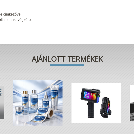
he címkézővel
zötti munnkavégzére.
AJÁNLOTT TERMÉKEK