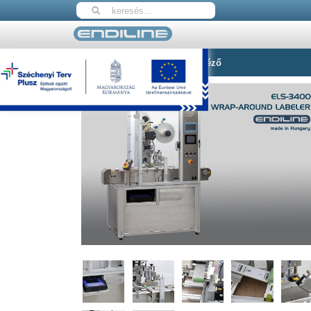
Nyitólap
ELS-3400 Palástcímkéző