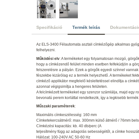
Specifikáció
Termék leírás
Dokumentáci
Az ELS-3400 Félautomata asztali címkézőgép alkalmas gyógy
felhelyezni.
Működési elv
: A termékeket egy folyamatosan mozgó, görgők a
hogy a címkézendő felület minden esetben felfeküdjön a görgő
felszerelésre a pályán. Ezek a görgők egyedi színnel vannak
fészekbe kizárólag ez a termék helyezhető. A termékeket fekte
címkéző applikátor megfelelő késleltetéssel elindítja a címk
azonnal végigsimítja a hengeres felületen.
A felcímkézett termékeket egy szenzor számlálja, majd egy 
bevonatú perem korláttal rendelkezik, így a legkisebb termék 
Műszaki paraméterek
:
Maximális címkeszélesség: 160 mm
Címketekercsátmérő: max. 300mm külső átmérő / 76mm bels
Címkézési kapacitás: kb. 40 db/perc (A
teljesítmény függ az adagolás sebességétől, a címke hosszátó
Hálózat: 100-240V AC 50-60 Hz