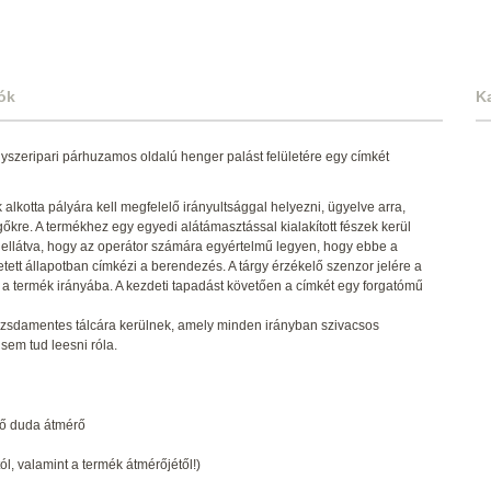
ók
K
szeripari párhuzamos oldalú henger palást felületére egy címkét
lkotta pályára kell megfelelő irányultsággal helyezni, ügyelve arra,
kre. A termékhez egy egyedi alátámasztással kialakított fészek kerül
 ellátva, hogy az operátor számára egyértelmű legyen, hogy ebbe a
tett állapotban címkézi a berendezés. A tárgy érzékelő szenzor jelére a
ét a termék irányába. A kezdeti tapadást követően a címkét egy forgatómű
rozsdamentes tálcára kerülnek, amely minden irányban szivacsos
sem tud leesni róla.
ő duda átmérő
l, valamint a termék átmérőjétől!)