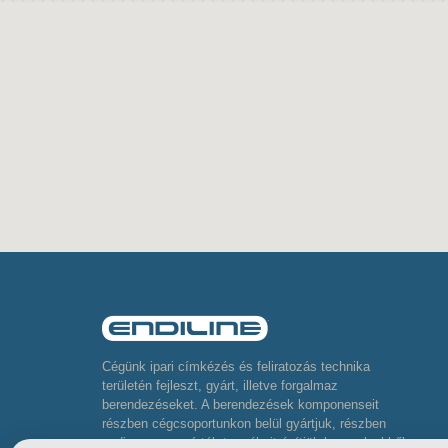
Cégünk ipari címkézés és feliratozás technika
területén fejleszt, gyárt, illetve forgalmaz
berendezéseket. A berendezések komponenseit
részben cégcsoportunkon belül gyártjuk, részben
pedig neves gyártók termékeit építjük be, melyekből