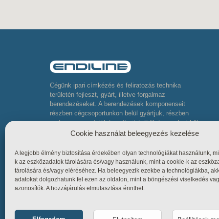
Cégünk ipari címkézés és feliratozás technika
területén fejleszt, gyárt, illetve forgalmaz
berendezéseket. A berendezések komponenseit
részben cégcsoportunkon belül gyártjuk, részben
pedig neves gyártók termékeit építjük be, melyekből
komplett összetett berendezéseket készítünk
Cookie használat beleegyezés kezelése
A legjobb élmény biztosítása érdekében olyan technológiákat használunk, mi
k az eszközadatok tárolására és/vagy használunk, mint a cookie-k az eszköz
tárolására és/vagy eléréséhez. Ha beleegyezik ezekbe a technológiákba, ak
adatokat dolgozhatunk fel ezen az oldalon, mint a böngészési viselkedés va
azonosítók. A hozzájárulás elmulasztása érinthet.