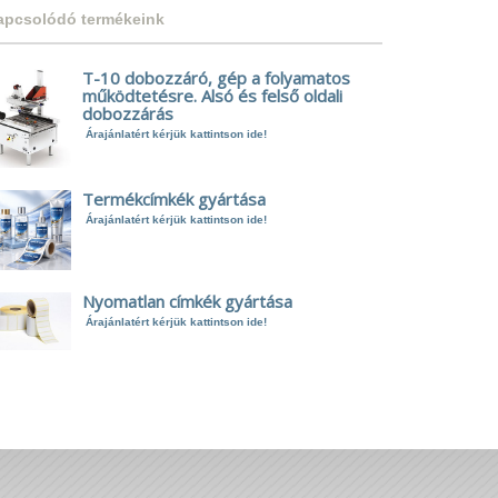
apcsolódó termékeink
T-10 dobozzáró, gép a folyamatos
működtetésre. Alsó és felső oldali
dobozzárás
Árajánlatért kérjük kattintson ide!
Termékcímkék gyártása
Árajánlatért kérjük kattintson ide!
Nyomatlan címkék gyártása
Árajánlatért kérjük kattintson ide!