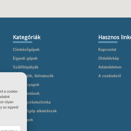
Kategóriák
Hasznos link
Címkézőgépek
Kapcsolat
Egyedi gépek
Oldaltérkép
Szállítópályák
Adatvédelem
Nyomtatók, feliratozók
A cookiekról
Kellékanyagok
nt a cookie-
Szolgáltatások
adatok
Csomagolástechnika
kor olyan
gy az egyedi
Cimkézőgép alkatrészek
Töltőgépek