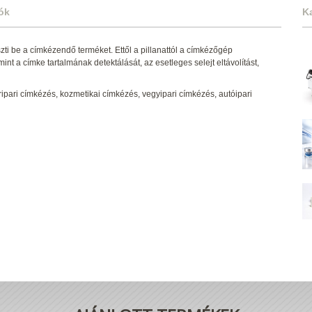
ók
K
ti be a címkézendő terméket. Ettől a pillanattól a címkézőgép
nt a címke tartalmának detektálását, az esetleges selejt eltávolítást,
pari címkézés, kozmetikai címkézés, vegyipari címkézés, autóipari