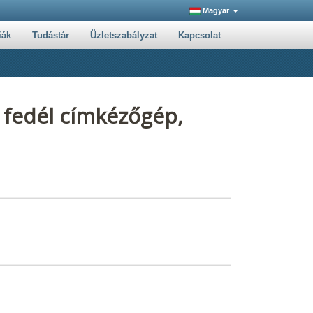
Magyar
iák
Tudástár
Üzletszabályzat
Kapcsolat
 fedél címkézőgép,