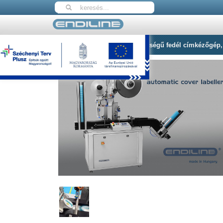
Nyitólap
ELA-4100 Nagy sebességű fedél címkézőgép, s