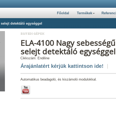
Főoldal
Termékek
Referenc
elejt detektáló egységgel
EGYEDI GÉPEK
ELA-4100 Nagy sebességű
selejt detektáló egységgel
Cikkszám: Endiline
Árajánlatért kérjük kattintson ide!
Automatikus beadagoló, és kiszámoló modulokkal.