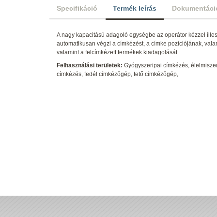
Specifikáció
Termék leírás
Dokumentáci
A nagy kapacitású adagoló egységbe az operátor kézzel illesz
automatikusan végzi a címkézést, a címke pozíciójának, valami
valamint a felcímkézett termékek kiadagolását.
Felhasználási területek:
Gyógyszeripai címkézés, élelmiszeri
címkézés, fedél címkézőgép, tető címkézőgép,