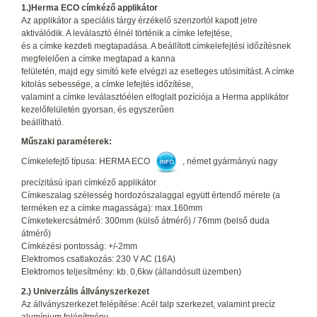
1.)Herma ECO címkéző applikátor
Az applikátor a speciális tárgy érzékelő szenzortól kapott jelre
aktiválódik. A leválasztó élnél történik a címke lefejtése,
és a címke kezdeti megtapadása. A beállított címkelefejtési időzítésnek
megfelelően a címke megtapad a kanna
felületén, majd egy simító kefe elvégzi az esetleges utósimítást. A címke
kitolás sebessége, a címke lefejtés időzítése,
valamint a címke leválasztóélen elfoglalt pozíciója a Herma applikátor
kezelőfelületén gyorsan, és egyszerűen
beállítható.
Műszaki paraméterek:
Címkelefejtő típusa: HERMA ECO
, német gyármányú nagy
precízitású ipari címkéző applikátor
Címkeszalag szélesség hordozószalaggal együtt értendő mérete (a
terméken ez a címke magassága): max.160mm
Címketekercsátmérő: 300mm (külső átmérő) / 76mm (belső duda
átmérő)
Címkézési pontosság: +/-2mm
Elektromos csatlakozás: 230 V AC (16A)
Elektromos teljesítmény: kb. 0,6kw (állandósult üzemben)
2.) Univerzális állványszerkezet
Az állványszerkezet felépítése: Acél talp szerkezet, valamint precíz
alumínium felépítmény