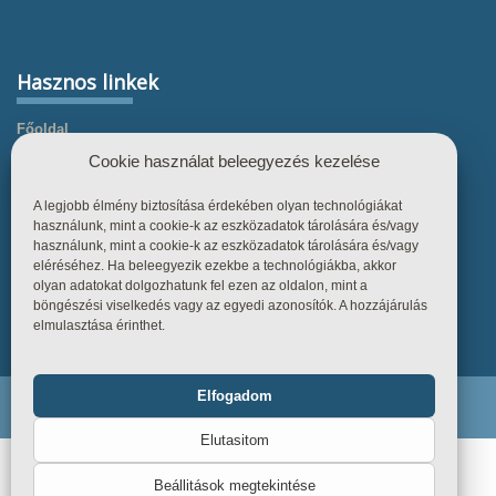
Hasznos linkek
Főoldal
Cookie használat beleegyezés kezelése
Termékek
Referenciák
A legjobb élmény biztosítása érdekében olyan technológiákat
használunk, mint a cookie-k az eszközadatok tárolására és/vagy
Tudástár
használunk, mint a cookie-k az eszközadatok tárolására és/vagy
Üzletszabályzat
eléréséhez. Ha beleegyezik ezekbe a technológiákba, akkor
olyan adatokat dolgozhatunk fel ezen az oldalon, mint a
Kapcsolat
böngészési viselkedés vagy az egyedi azonosítók. A hozzájárulás
elmulasztása érinthet.
Elfogadom
Funkcionális
Mindig bekapcsolva
Endiline - Minden jog fenntartva. © 2026
Elutasitom
Statisztika
Beállitások megtekintése