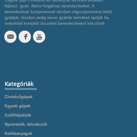
Cégünk ipari címkézés és feliratozás technika területén
fejleszt, gyárt, illetve forgalmaz berendezéseket. A
berendezések komponenseit részben cégcsoportunkon belül
gyártjuk, részben pedig neves gyártók termékeit építjük be,
melyekből komplett összetett berendezéseket készítünk
Kategóriák
Címkézőgépek
Egyedi gépek
Szállítópályák
Nyomtatók, feliratozók
Kellékanyagok