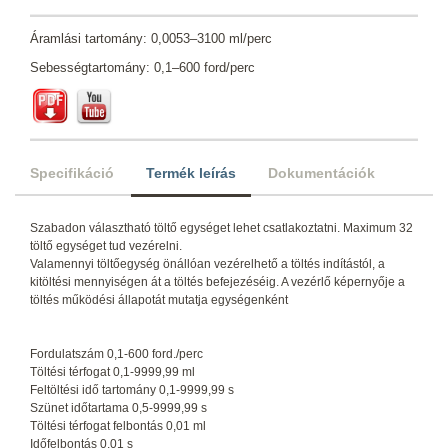
Áramlási tartomány: 0,0053–3100 ml/perc
Sebességtartomány: 0,1–600 ford/perc
Specifikáció
Termék leírás
Dokumentációk
Szabadon választható töltő egységet lehet csatlakoztatni. Maximum 32
töltő egységet tud vezérelni.
Valamennyi töltőegység önállóan vezérelhető a töltés indítástól, a
kitöltési mennyiségen át a töltés befejezéséig. A vezérlő képernyője a
töltés működési állapotát mutatja egységenként
Fordulatszám 0,1-600 ford./perc
Töltési térfogat 0,1-9999,99 ml
Feltöltési idő tartomány 0,1-9999,99 s
Szünet időtartama 0,5-9999,99 s
Töltési térfogat felbontás 0,01 ml
Időfelbontás 0,01 s