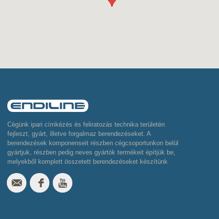
Cégünk ipari címkézés és feliratozás technika területén
fejleszt, gyárt, illetve forgalmaz berendezéseket. A
berendezések komponenseit részben cégcsoportunkon belül
gyártjuk, részben pedig neves gyártók termékeit építjük be,
melyekből komplett összetett berendezéseket készítünk