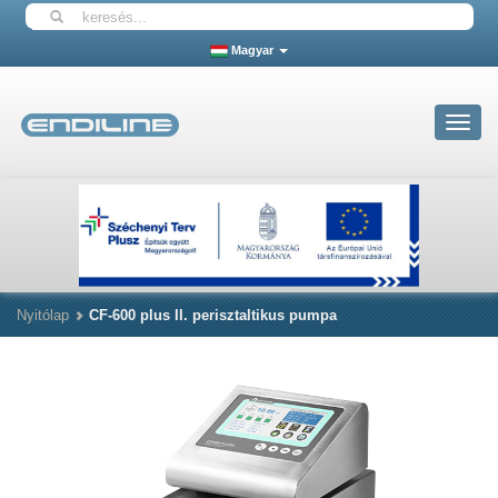
Magyar
Toggle
navigat
Nyitólap
CF-600 plus II. perisztaltikus pumpa