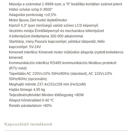
Másolja a számokat 1-9999-szer, a "0" beállítás korlátlan számot jelent
Hátsó szívási szög 0-3600°
Adagolási pontosság <±0,5%
Motor típusa Zárt hurkú léptetőmotor
Kijelző 4,3" ipari minőségű valódi színes LCD képernyő
Vezérlés módja Érintőképernyő és mechanikus billentyűzet
A billentyűzet élettartama 300 000 alkalommal
Start/stop, irány Passzív kapcsolójel, például lábpedál; Aktív
kapcsolójel: 5V-24V
Kimeneti interfész Kimeneti motor működési állapota (nyitott kollektoros
kimenet)
Kommunikációs interfész RS485 kommunikációs Modbus protokoll
(RTU mód)
Tápellátás AC 220V±10% 50Hz/60Hz (standard), AC 110V±10%
50Hz/60Hz (opcionális)
Meghajtó mérete 237,4x152x158 mm (HxSzxM)
Hajtás tömege 4,95 kg
Teljesítményfelvétel Minden töltőegység <80W
Állapot hőmérséklet 0-40 ℃
Relatív páratartalom <80%
Kapcsolódó termékeink