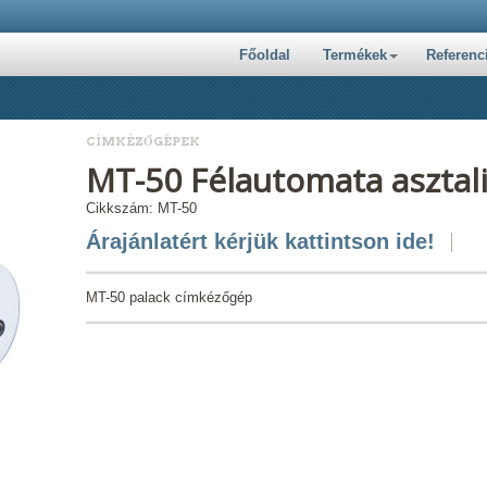
Főoldal
Termékek
Referenc
CÍMKÉZŐGÉPEK
MT-50 Félautomata asztal
Cikkszám: MT-50
Árajánlatért kérjük kattintson ide!
MT-50 palack címkézőgép