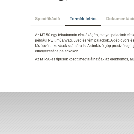
Specifikáció
Termék leírás
Dokumentáci
Az MT-50 egy félautomata címkézőgép, melyet palackok címk
például PET, műanyag, üveg és fém palackok. A gép gyors és 
középvállalkozások számára is. A címkéző gép precíziós gör
elhelyezését a palackokon.
Az MT-50-es típusok között megtalálhatóak az elektromos, al