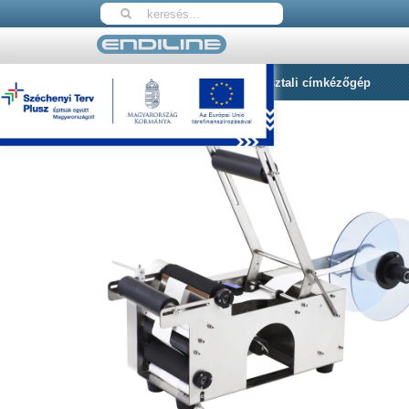
Nyitólap
MT-50 Félautomata asztali címkézőgép