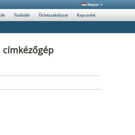
Magyar
iák
Tudástár
Üzletszabályzat
Kapcsolat
i címkézőgép