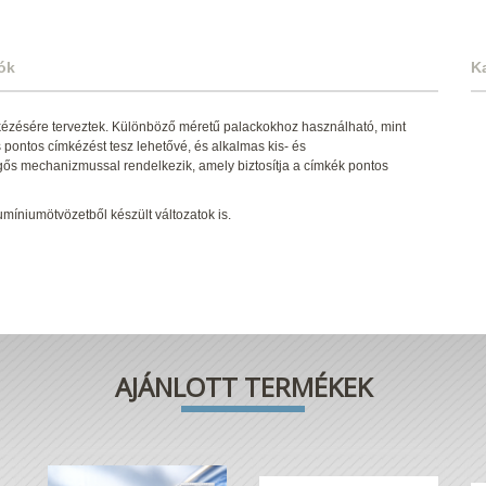
ók
K
ézésére terveztek. Különböző méretű palackokhoz használható, mint
pontos címkézést tesz lehetővé, és alkalmas kis- és
gős mechanizmussal rendelkezik, amely biztosítja a címkék pontos
umíniumötvözetből készült változatok is.
AJÁNLOTT TERMÉKEK