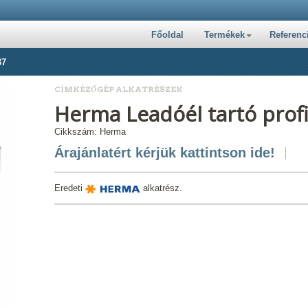
Főoldal
Termékek
Referenc
37
CÍMKÉZŐGÉP ALKATRÉSZEK
Herma Leadóél tartó prof
Cikkszám: Herma
Árajánlatért kérjük kattintson ide!
Eredeti
alkatrész.