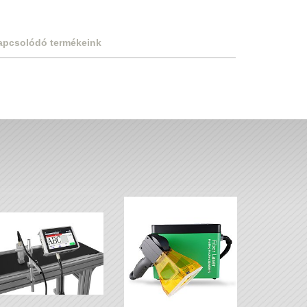
apcsolódó termékeink