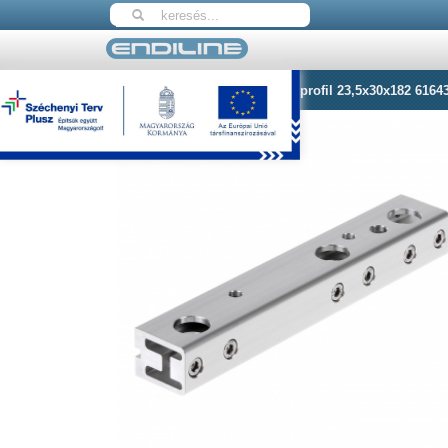
Nyitólap
Herma Leadóél tartó profil 23,5x30x182 6164