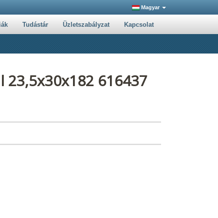
Magyar
iák
Tudástár
Üzletszabályzat
Kapcsolat
il 23,5x30x182 616437