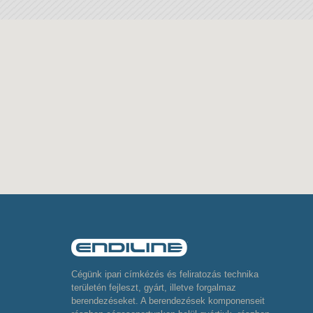
Cégünk ipari címkézés és feliratozás technika
területén fejleszt, gyárt, illetve forgalmaz
berendezéseket. A berendezések komponenseit