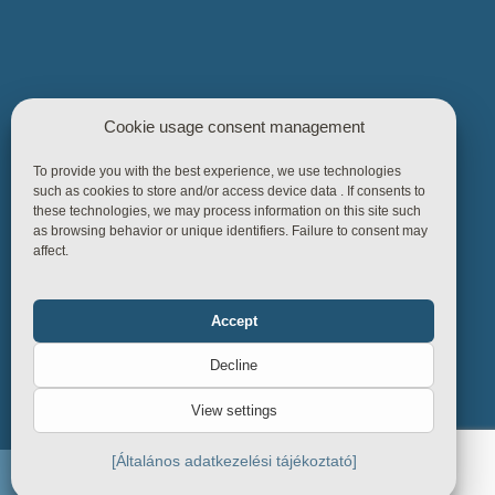
Legături utile
Cookie usage consent management
Pagina principală
To provide you with the best experience, we use technologies
such as cookies to store and/or access device data . If consents to
Produse
these technologies, we may process information on this site such
as browsing behavior or unique identifiers. Failure to consent may
Referințe
affect.
Finanțare
Depozitul de cunoștințe
Accept
Functional
Always on
Reguli de afaceri
Decline
Contact
Statistics
View settings
Marketing
[Általános adatkezelési tájékoztató]
Endiline - Toate drepturile rezervate. © 2026