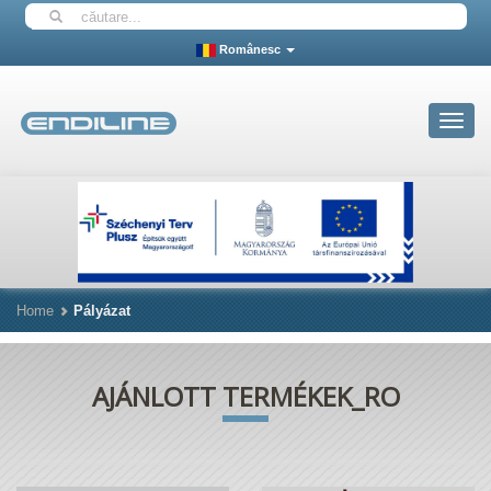
Românesc
Toggle
navigat
Home
Pályázat
AJÁNLOTT TERMÉKEK_RO