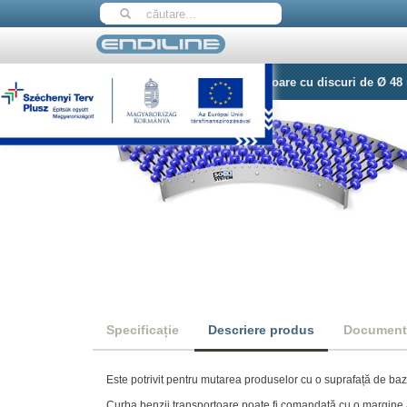
Home
Curbe ale căii transportoare cu discuri de Ø 4
Specificație
Descriere produs
Document
Este potrivit pentru mutarea produselor cu o suprafață de ba
Curba benzii transportoare poate fi comandată cu o margine ant