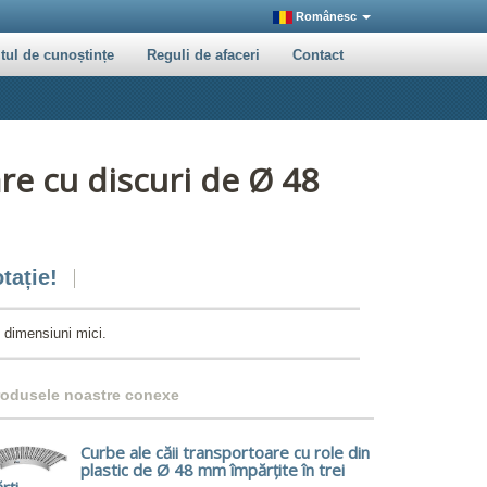
Românesc
tul de cunoștințe
Reguli de afaceri
Contact
re cu discuri de Ø 48
tație!
 dimensiuni mici.
rodusele noastre conexe
Curbe ale căii transportoare cu role din
plastic de Ø 48 mm împărțite în trei