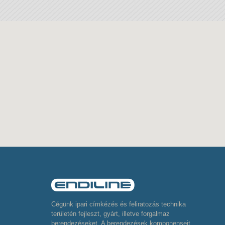
Cégünk ipari címkézés és feliratozás technika
területén fejleszt, gyárt, illetve forgalmaz
berendezéseket. A berendezések komponenseit