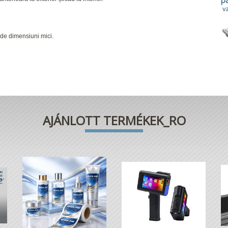
pă
Vă
 de dimensiuni mici.
AJÁNLOTT TERMÉKEK_RO