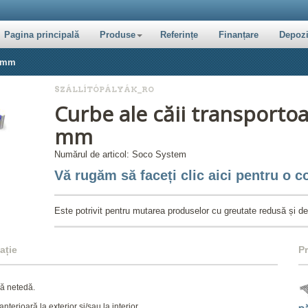
Pagina principală
Produse
Referințe
Finanțare
Depozi
8 mm
SZÁLLÍTÓPÁLYÁK_RO
Curbe ale căii transportoa
mm
Numărul de articol: Soco System
Vă rugăm să faceți clic aici pentru o co
Este potrivit pentru mutarea produselor cu greutate redusă și de
ație
P
ză netedă.
erioară la exterior și/sau la interior.