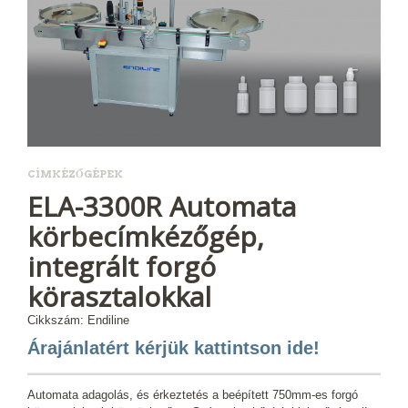
CÍMKÉZŐGÉPEK
ELA-3300R Automata
körbecímkézőgép,
integrált forgó
körasztalokkal
Cikkszám: Endiline
Árajánlatért kérjük kattintson ide!
Automata adagolás, és érkeztetés a beépített 750mm-es forgó