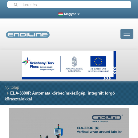
Magyar
Toggle
navigat
Nyitólap
ELA-3300R Automata körbecímkézőgép, integrált forgó
körasztalokkal