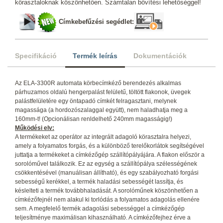
körasztaloknak köszönhetően. Számtalan bővítési lehetőséggel!
Címkebefűzési segédlet:
Specifikáció
Termék leírás
Dokumentációk
Az ELA-3300R automata körbecímkéző berendezés alkalmas
párhuzamos oldalú hengerpalást felületű, töltött flakonok, üvegek
palástfelületére egy öntapadó címkét felragasztani, melynek
magassága (a hordozószalaggal együtt), nem haladhatja meg a
160mm-t! (Opcionálisan renldelhető 240mm magasságig!)
Működési elv:
A termékeket az operátor az integrált adagoló körasztalra helyezi,
amely a folyamatos forgás, és a különböző terelőkorlátok segítségével
juttatja a termékeket a címkézőgép szállítópályájára. A flakon először a
sorolóművel találkozik. Ez az egység a szállítópálya szélességének
csökkentésével (manuálisan állítható), és egy szabályozható forgási
sebességű kerékkel, a termék haladási sebességét lassítja, és
késlelteti a termék továbbhaladását. A sorolóműnek köszönhetően a
címkézőfejnél nem alakul ki torlódás a folyamatos adagolás ellenére
sem. A megfelelő termék adagolási sebességgel a címkézőgép
teljesítménye maximálisan kihasználható. A címkézőfejhez érve a