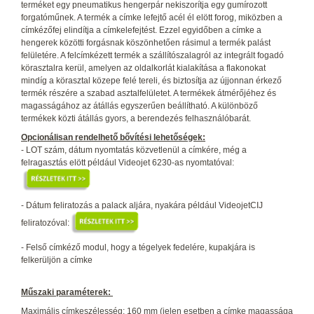
terméket egy pneumatikus hengerpár nekiszorítja egy gumírozott
forgatóműnek. A termék a címke lefejtő acél él elött forog, miközben a
címkézőfej elindítja a címkelefejtést. Ezzel egyidőben a címke a
hengerek közötti forgásnak köszönhetően rásimul a termék palást
felületére. A felcímkézett termék a szállítószalagról az integrált fogadó
körasztalra kerül, amelyen az oldalkorlát kialakítása a flakonokat
mindíg a körasztal közepe felé tereli, és biztosítja az újjonnan érkező
termék részére a szabad asztalfelületet. A termékek átmérőjéhez és
magasságához az átállás egyszerűen beállítható. A különböző
termékek közti átállás gyors, a berendezés felhasználóbarát.
Opcionálisan rendelhető bővítési lehetőségek:
- LOT szám, dátum nyomtatás közvetlenül a címkére, még a
felragasztás elött például Videojet 6230-as nyomtatóval:
- Dátum feliratozás a palack aljára, nyakára például VideojetCIJ
feliratozóval:
- Felső címkéző modul, hogy a tégelyek fedelére, kupakjára is
felkerüljön a címke
Műszaki paraméterek:
Maximális címkeszélesség: 160 mm (jelen esetben a címke magassága