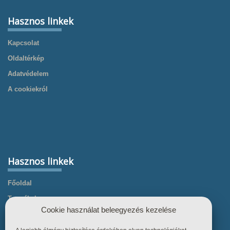
Hasznos linkek
Kapcsolat
Oldaltérkép
Adatvédelem
A cookiekról
Hasznos linkek
Főoldal
Termékek
Cookie használat beleegyezés kezelése
Referenciák
Tudástár