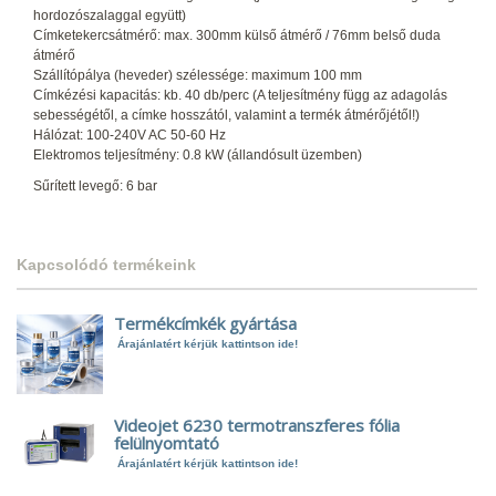
hordozószalaggal együtt)
Címketekercsátmérő: max. 300mm külső átmérő / 76mm belső duda
átmérő
Szállítópálya (heveder) szélessége: maximum 100 mm
Címkézési kapacitás: kb. 40 db/perc (A teljesítmény függ az adagolás
sebességétől, a címke hosszától, valamint a termék átmérőjétől!)
Hálózat: 100-240V AC 50-60 Hz
Elektromos teljesítmény: 0.8 kW (állandósult üzemben)
Sűrített levegő: 6 bar
Kapcsolódó termékeink
Termékcímkék gyártása
Árajánlatért kérjük kattintson ide!
Videojet 6230 termotranszferes fólia
felülnyomtató
Árajánlatért kérjük kattintson ide!