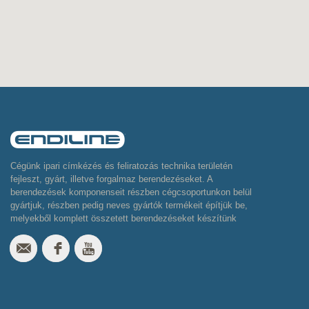
Cégünk ipari címkézés és feliratozás technika területén
fejleszt, gyárt, illetve forgalmaz berendezéseket. A
berendezések komponenseit részben cégcsoportunkon belül
gyártjuk, részben pedig neves gyártók termékeit építjük be,
melyekből komplett összetett berendezéseket készítünk