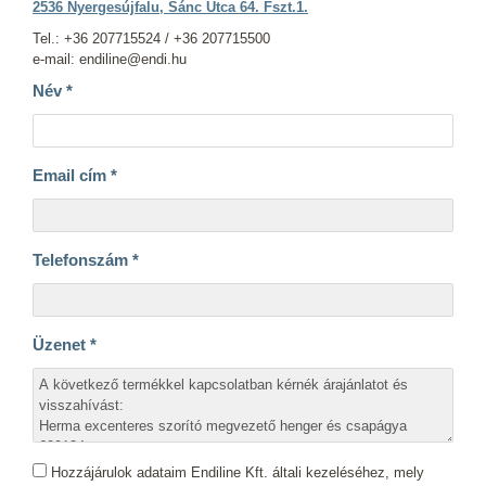
2536 Nyergesújfalu, Sánc Utca 64. Fszt.1.
Tel.: +36 207715524 / +36 207715500
e-mail: endiline@endi.hu
Név
*
Email cím
*
Telefonszám
*
Üzenet
*
Hozzájárulok adataim Endiline Kft. általi kezeléséhez, mely