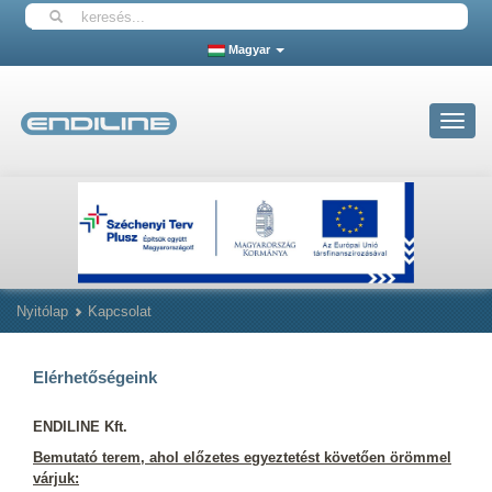
Magyar
Toggle
navigat
Nyitólap
Kapcsolat
Elérhetőségeink
ENDILINE Kft.
Bemutató terem, ahol előzetes egyeztetést követően örömmel
várjuk: