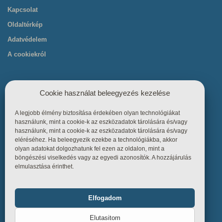
Kapcsolat
Oldaltérkép
Adatvédelem
A cookiekról
Cookie használat beleegyezés kezelése
A legjobb élmény biztosítása érdekében olyan technológiákat
Hasznos linkek
használunk, mint a cookie-k az eszközadatok tárolására és/vagy
használunk, mint a cookie-k az eszközadatok tárolására és/vagy
eléréséhez. Ha beleegyezik ezekbe a technológiákba, akkor
Főoldal
olyan adatokat dolgozhatunk fel ezen az oldalon, mint a
böngészési viselkedés vagy az egyedi azonosítók. A hozzájárulás
Termékek
elmulasztása érinthet.
Referenciák
Tudástár
Elfogadom
Funkcionális
Mindig bekapcsolva
Üzletszabályzat
Elutasitom
Kapcsolat