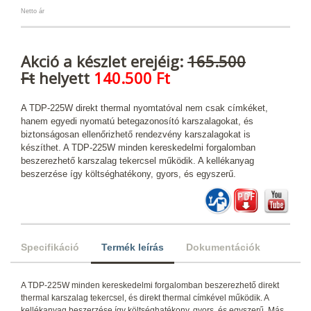
Netto ár
Akció a készlet erejéig:
165.500
Ft
helyett
140.500 Ft
A TDP-225W direkt thermal nyomtatóval nem csak címkéket,
hanem egyedi nyomatú betegazonosító karszalagokat, és
biztonságosan ellenőrizhető rendezvény karszalagokat is
készíthet. A TDP-225W minden kereskedelmi forgalomban
beszerezhető karszalag tekercsel működik. A kellékanyag
beszerzése így költséghatékony, gyors, és egyszerű.
Specifikáció
Termék leírás
Dokumentációk
A TDP-225W minden kereskedelmi forgalomban beszerezhető direkt
thermal karszalag tekercsel, és direkt thermal címkével működik. A
kellékanyag beszerzése így költséghatékony, gyors, és egyszerű. Más