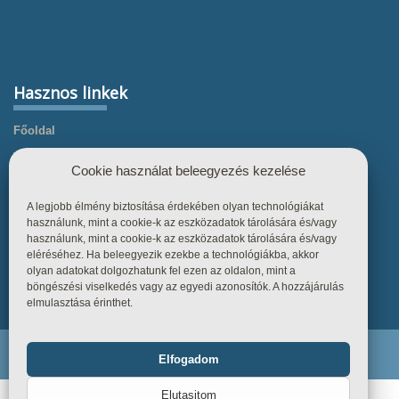
Hasznos linkek
Főoldal
Termékek
Cookie használat beleegyezés kezelése
Referenciák
A legjobb élmény biztosítása érdekében olyan technológiákat
Tudástár
használunk, mint a cookie-k az eszközadatok tárolására és/vagy
Üzletszabályzat
használunk, mint a cookie-k az eszközadatok tárolására és/vagy
eléréséhez. Ha beleegyezik ezekbe a technológiákba, akkor
Kapcsolat
olyan adatokat dolgozhatunk fel ezen az oldalon, mint a
böngészési viselkedés vagy az egyedi azonosítók. A hozzájárulás
elmulasztása érinthet.
Endiline - Minden jog fenntartva. © 2026
Elfogadom
Funkcionális
Mindig bekapcsolva
Elutasitom