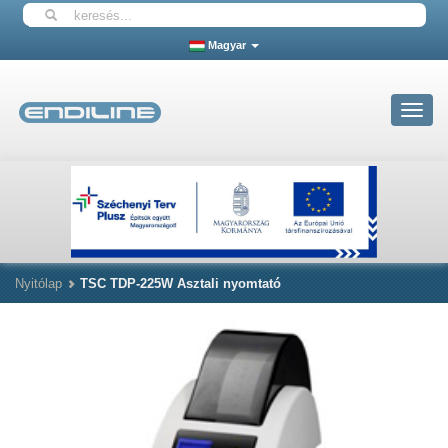
Magyar
Toggle
navigat
Nyitólap
TSC TDP-225W Asztali nyomtató