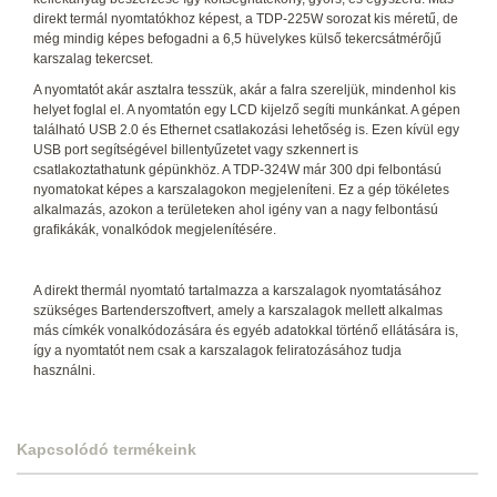
direkt termál nyomtatókhoz képest, a TDP-225W sorozat kis méretű, de
még mindig képes befogadni a 6,5 hüvelykes külső tekercsátmérőjű
karszalag tekercset.
A nyomtatót akár asztalra tesszük, akár a falra szereljük, mindenhol kis
helyet foglal el. A nyomtatón egy LCD kijelző segíti munkánkat. A gépen
található USB 2.0 és Ethernet csatlakozási lehetőség is. Ezen kívül egy
USB port segítségével billentyűzetet vagy szkennert is
csatlakoztathatunk gépünkhöz. A TDP-324W már 300 dpi felbontású
nyomatokat képes a karszalagokon megjeleníteni. Ez a gép tökéletes
alkalmazás, azokon a területeken ahol igény van a nagy felbontású
grafikákák, vonalkódok megjelenítésére.
A direkt thermál nyomtató tartalmazza a karszalagok nyomtatásához
szükséges Bartenderszoftvert, amely a karszalagok mellett alkalmas
más címkék vonalkódozására és egyéb adatokkal történő ellátására is,
így a nyomtatót nem csak a karszalagok feliratozásához tudja
használni.
Kapcsolódó termékeink