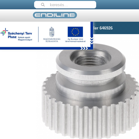
Nyitólap
Herma Pulley Z32 Roller 646926