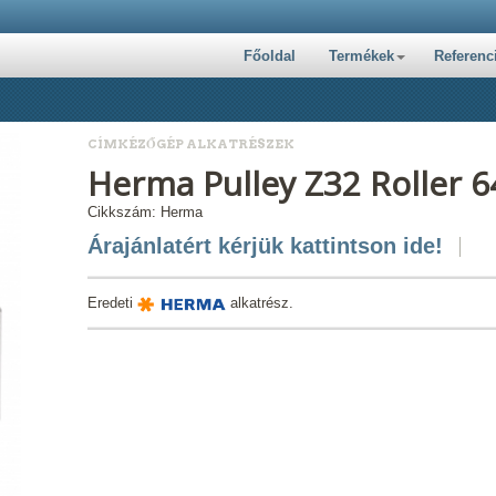
Főoldal
Termékek
Referenc
CÍMKÉZŐGÉP ALKATRÉSZEK
Herma Pulley Z32 Roller 
Cikkszám: Herma
Árajánlatért kérjük kattintson ide!
Eredeti
alkatrész.