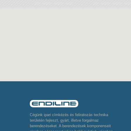
Cégünk ipari címkézés és feliratozás technika
területén fejleszt, gyárt, illetve forgalmaz
berendezéseket. A berendezések komponenseit