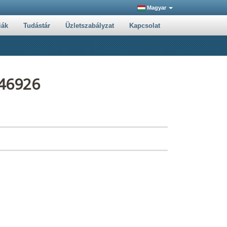
Magyar
iák
Tudástár
Üzletszabályzat
Kapcsolat
646926