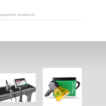
apcsolódó termékeink