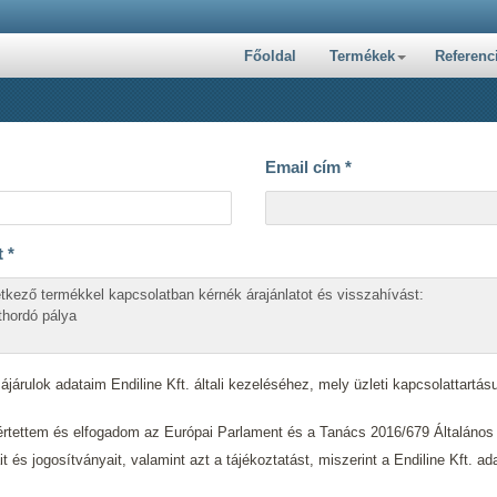
Főoldal
Termékek
Referenc
Email cím
*
t
*
járulok adataim Endiline Kft. általi kezeléséhez, mely üzleti kapcsolattartásu
tettem és elfogadom az Európai Parlament és a Tanács 2016/679 Általáno
ait és jogosítványait, valamint azt a tájékoztatást, miszerint a Endiline Kft