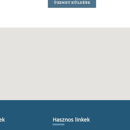
ÜZENET KÜLDÉSE
ek
Hasznos linkek