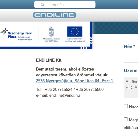
Nyitólap
Kapcsolat
Elérhetőségeink
Név
*
ENDILINE Kft.
Bemutató terem, ahol előzetes
Üzene
egyeztetést követően örömmel várjuk:
2536 Nyergesújfalu, Sánc Utca 64. Fszt.1.
Tel.: +36 207715524 / +36 207715500
e-mail: endiline@endi.hu
Hozzá
Megér
előírás