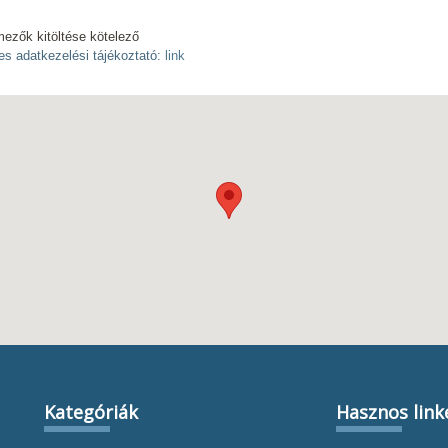
mezők kitöltése kötelező
es adatkezelési tájékoztató:
link
Kategóriák
Hasznos link