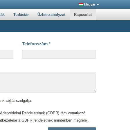
Magyar
iák
Tudástár
Üzletszabályzat
Kapcsolat
Telefonszám
*
nk célját szolgálja.
s Adatvédelmi Rendeletének (GDPR) rám vonatkozó
. adatkezelése a GDPR rendeletnek mindenben megfelel.