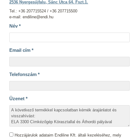
2536 Nyergesújfalu, Sánc Utca 64. Fszt.1.
Tel.: +36 207715524 / +36 207715500
e-mail: endiline@endi.hu
Név
*
Email cím
*
Telefonszám
*
Üzenet
*
Hozzájárulok adataim Endiline Kft. általi kezeléséhez, mely