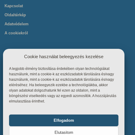
Kapcsolat
Oldaltérkép
Adatvédelem
A cookiekról
Cookie használat beleegyezés kezelése
A legjobb élmény biztosítása érdekében olyan technológiákat
Hasznos linkek
használunk, mint a cookie-k az eszközadatok tárolására és/vagy
használunk, mint a cookie-k az eszközadatok tárolására és/vagy
eléréséhez. Ha beleegyezik ezekbe a technológiákba, akkor
Főoldal
olyan adatokat dolgozhatunk fel ezen az oldalon, mint a
böngészési viselkedés vagy az egyedi azonosítók. A hozzájárulás
Termékek
elmulasztása érinthet.
Referenciák
Tudástár
Elfogadom
Funkcionális
Mindig bekapcsolva
Üzletszabályzat
Elutasitom
Kapcsolat