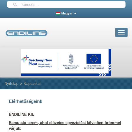
Magyar
Toggle
navigat
Nyitólap
Kapcsolat
Elérhetőségeink
ENDILINE Kft.
Bemutató terem, ahol előzetes egyeztetést követően örömmel
várjuk: