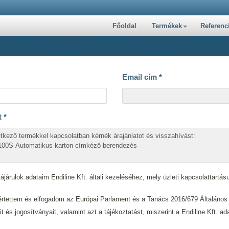
Főoldal
Termékek
Referenc
Email cím
*
t
*
járulok adataim Endiline Kft. általi kezeléséhez, mely üzleti kapcsolattartásu
tettem és elfogadom az Európai Parlament és a Tanács 2016/679 Általáno
ait és jogosítványait, valamint azt a tájékoztatást, miszerint a Endiline Kft