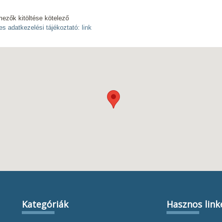
mezők kitöltése kötelező
es adatkezelési tájékoztató:
link
Kategóriák
Hasznos link