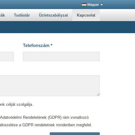
Magyar
iák
Tudástár
Üzletszabályzat
Kapcsolat
Telefonszám
*
nk célját szolgálja.
s Adatvédelmi Rendeletének (GDPR) rám vonatkozó
. adatkezelése a GDPR rendeletnek mindenben megfelel.