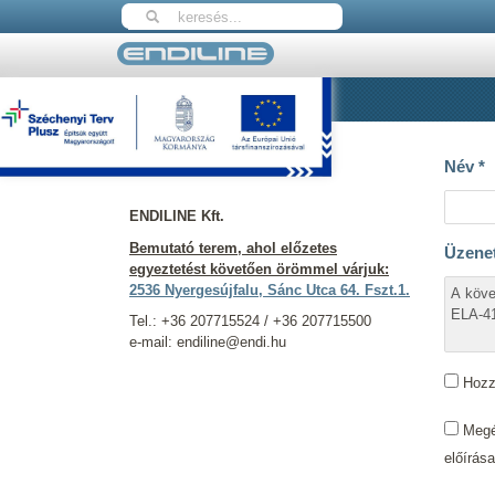
Nyitólap
Kapcsolat
Elérhetőségeink
Név
*
ENDILINE Kft.
Bemutató terem, ahol előzetes
Üzene
egyeztetést követően örömmel várjuk:
2536 Nyergesújfalu, Sánc Utca 64. Fszt.1.
Tel.: +36 207715524 / +36 207715500
e-mail: endiline@endi.hu
Hozzá
Megér
előírás