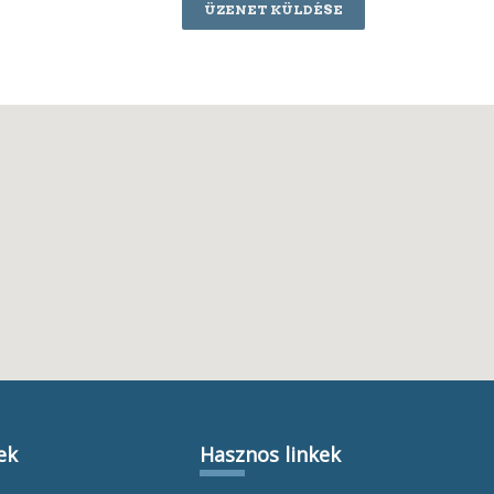
ÜZENET KÜLDÉSE
ek
Hasznos linkek