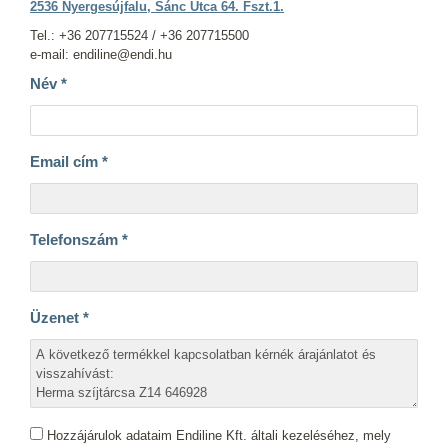
2536 Nyergesújfalu, Sánc Utca 64. Fszt.1.
Tel.: +36 207715524 / +36 207715500
e-mail: endiline@endi.hu
Név
*
Email cím
*
Telefonszám
*
Üzenet
*
Hozzájárulok adataim Endiline Kft. általi kezeléséhez, mely