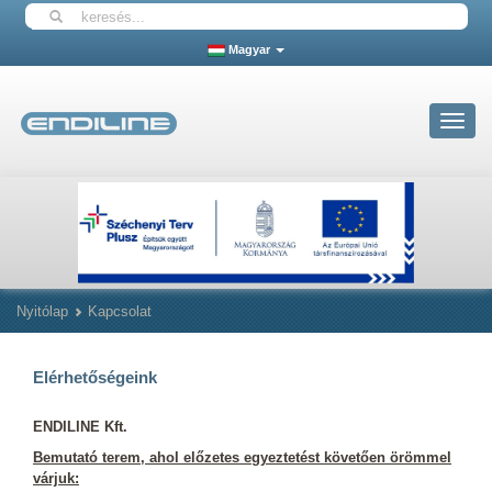
Magyar
Toggle
navigat
Nyitólap
Kapcsolat
Elérhetőségeink
ENDILINE Kft.
Bemutató terem, ahol előzetes egyeztetést követően örömmel
várjuk: