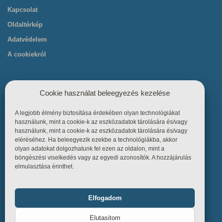
Kapcsolat
Oldaltérkép
Adatvédelem
A cookiekról
Cookie használat beleegyezés kezelése
A legjobb élmény biztosítása érdekében olyan technológiákat
Hasznos linkek
használunk, mint a cookie-k az eszközadatok tárolására és/vagy
használunk, mint a cookie-k az eszközadatok tárolására és/vagy
eléréséhez. Ha beleegyezik ezekbe a technológiákba, akkor
Főoldal
olyan adatokat dolgozhatunk fel ezen az oldalon, mint a
böngészési viselkedés vagy az egyedi azonosítók. A hozzájárulás
Termékek
elmulasztása érinthet.
Referenciák
Tudástár
Elfogadom
Funkcionális
Mindig bekapcsolva
Üzletszabályzat
Elutasitom
Kapcsolat