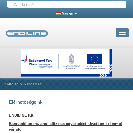
Magyar
Toggle
navigat
Nyitólap
Kapcsolat
Elérhetőségeink
ENDILINE Kft.
Bemutató terem, ahol előzetes egyeztetést követően örömmel
várjuk: