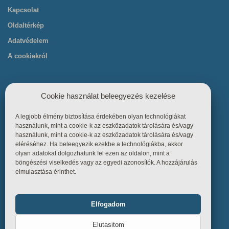
Kapcsolat
Oldaltérkép
Adatvédelem
A cookiekról
Cookie használat beleegyezés kezelése
A legjobb élmény biztosítása érdekében olyan technológiákat
Hasznos linkek
használunk, mint a cookie-k az eszközadatok tárolására és/vagy
használunk, mint a cookie-k az eszközadatok tárolására és/vagy
eléréséhez. Ha beleegyezik ezekbe a technológiákba, akkor
Főoldal
olyan adatokat dolgozhatunk fel ezen az oldalon, mint a
böngészési viselkedés vagy az egyedi azonosítók. A hozzájárulás
Termékek
elmulasztása érinthet.
Referenciák
Tudástár
Elfogadom
Funkcionális
Mindig bekapcsolva
Üzletszabályzat
Elutasitom
Kapcsolat