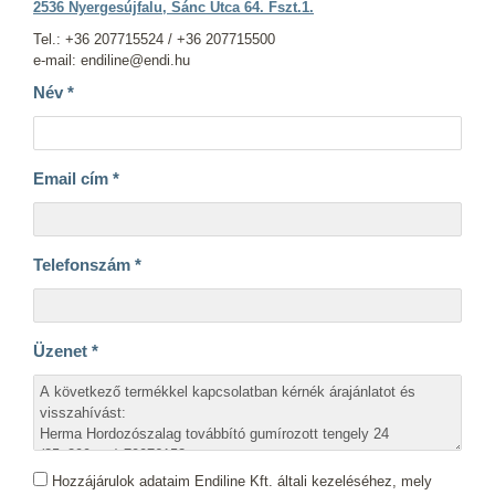
2536 Nyergesújfalu, Sánc Utca 64. Fszt.1.
Tel.: +36 207715524 / +36 207715500
e-mail: endiline@endi.hu
Név
*
Email cím
*
Telefonszám
*
Üzenet
*
Hozzájárulok adataim Endiline Kft. általi kezeléséhez, mely