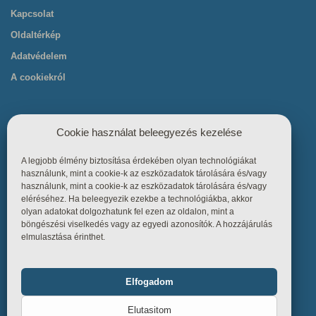
Kapcsolat
Oldaltérkép
Adatvédelem
A cookiekról
Cookie használat beleegyezés kezelése
A legjobb élmény biztosítása érdekében olyan technológiákat
Hasznos linkek
használunk, mint a cookie-k az eszközadatok tárolására és/vagy
használunk, mint a cookie-k az eszközadatok tárolására és/vagy
eléréséhez. Ha beleegyezik ezekbe a technológiákba, akkor
Főoldal
olyan adatokat dolgozhatunk fel ezen az oldalon, mint a
böngészési viselkedés vagy az egyedi azonosítók. A hozzájárulás
Termékek
elmulasztása érinthet.
Referenciák
Tudástár
Elfogadom
Funkcionális
Mindig bekapcsolva
Üzletszabályzat
Elutasitom
Kapcsolat