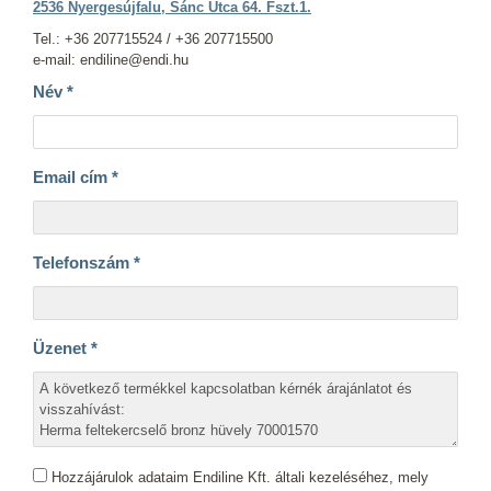
2536 Nyergesújfalu, Sánc Utca 64. Fszt.1.
Tel.: +36 207715524 / +36 207715500
e-mail: endiline@endi.hu
Név
*
Email cím
*
Telefonszám
*
Üzenet
*
Hozzájárulok adataim Endiline Kft. általi kezeléséhez, mely