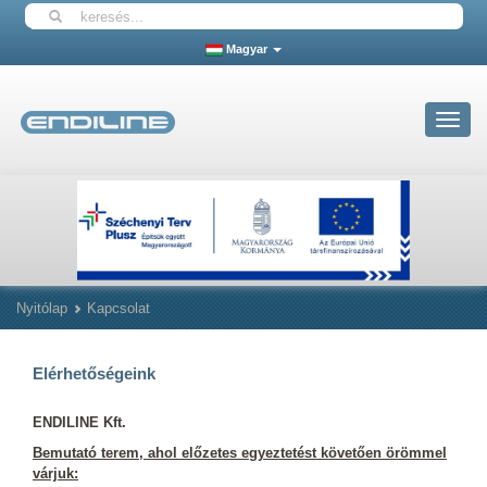
Magyar
Toggle
navigat
Nyitólap
Kapcsolat
Elérhetőségeink
ENDILINE Kft.
Bemutató terem, ahol előzetes egyeztetést követően örömmel
várjuk: