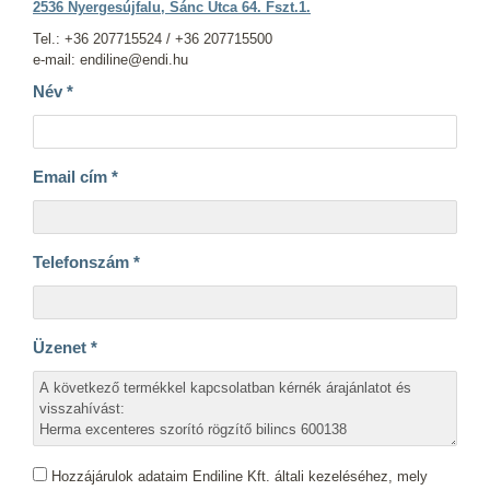
2536 Nyergesújfalu, Sánc Utca 64. Fszt.1.
Tel.: +36 207715524 / +36 207715500
e-mail: endiline@endi.hu
Név
*
Email cím
*
Telefonszám
*
Üzenet
*
Hozzájárulok adataim Endiline Kft. általi kezeléséhez, mely