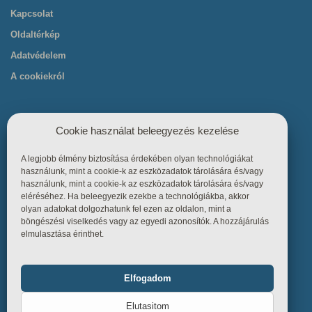
Kapcsolat
Oldaltérkép
Adatvédelem
A cookiekról
Cookie használat beleegyezés kezelése
A legjobb élmény biztosítása érdekében olyan technológiákat
Hasznos linkek
használunk, mint a cookie-k az eszközadatok tárolására és/vagy
használunk, mint a cookie-k az eszközadatok tárolására és/vagy
eléréséhez. Ha beleegyezik ezekbe a technológiákba, akkor
Főoldal
olyan adatokat dolgozhatunk fel ezen az oldalon, mint a
böngészési viselkedés vagy az egyedi azonosítók. A hozzájárulás
Termékek
elmulasztása érinthet.
Referenciák
Tudástár
Elfogadom
Funkcionális
Mindig bekapcsolva
Üzletszabályzat
Elutasitom
Kapcsolat