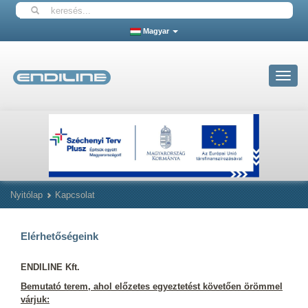
Magyar
Toggle
navigat
Nyitólap
Kapcsolat
Elérhetőségeink
ENDILINE Kft.
Bemutató terem, ahol előzetes egyeztetést követően örömmel
várjuk: