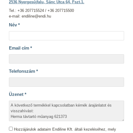
2536 Nyergesújfalu, Sánc Utca 64. Fszt.1.
Tel.: +36 207715524 / +36 207715500
e-mail: endiline@endi.hu
Név
*
Email cím
*
Telefonszám
*
Üzenet
*
Hozzájárulok adataim Endiline Kft. általi kezeléséhez, mely