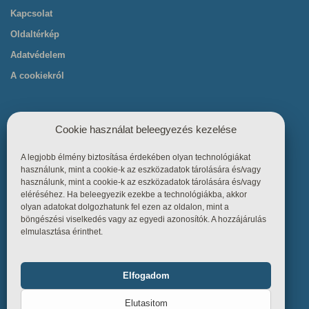
Kapcsolat
Oldaltérkép
Adatvédelem
A cookiekról
Cookie használat beleegyezés kezelése
A legjobb élmény biztosítása érdekében olyan technológiákat
Hasznos linkek
használunk, mint a cookie-k az eszközadatok tárolására és/vagy
használunk, mint a cookie-k az eszközadatok tárolására és/vagy
eléréséhez. Ha beleegyezik ezekbe a technológiákba, akkor
Főoldal
olyan adatokat dolgozhatunk fel ezen az oldalon, mint a
böngészési viselkedés vagy az egyedi azonosítók. A hozzájárulás
Termékek
elmulasztása érinthet.
Referenciák
Tudástár
Elfogadom
Funkcionális
Mindig bekapcsolva
Üzletszabályzat
Elutasitom
Kapcsolat