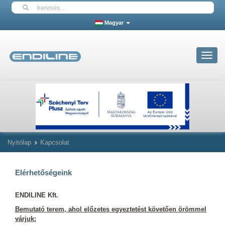
Magyar
Toggle
navigat
Nyitólap
Kapcsolat
Elérhetőségeink
ENDILINE Kft.
Bemutató terem, ahol előzetes egyeztetést követően örömmel
várjuk: