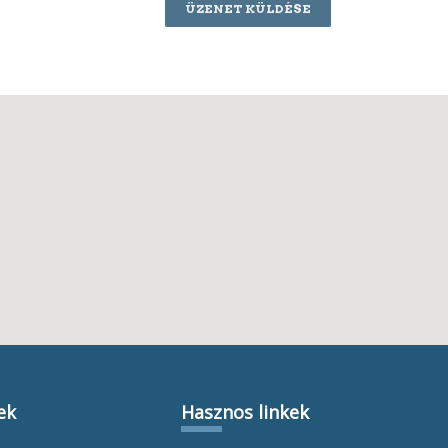
ÜZENET KÜLDÉSE
ek
Hasznos linkek