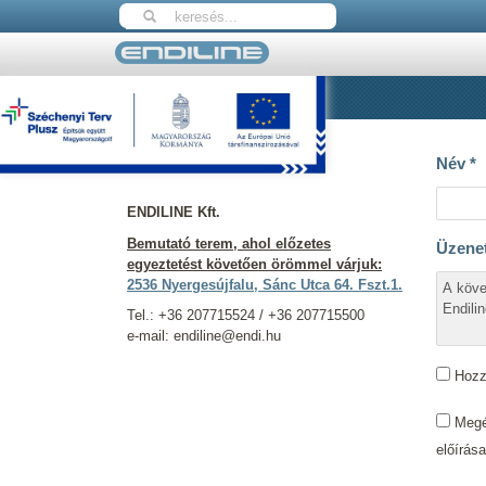
Nyitólap
Kapcsolat
Elérhetőségeink
Név
*
ENDILINE Kft.
Bemutató terem, ahol előzetes
Üzene
egyeztetést követően örömmel várjuk:
2536 Nyergesújfalu, Sánc Utca 64. Fszt.1.
Tel.: +36 207715524 / +36 207715500
e-mail: endiline@endi.hu
Hozzá
Megér
előírás