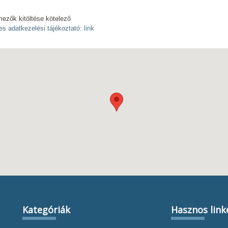
mezők kitöltése kötelező
es adatkezelési tájékoztató:
link
Kategóriák
Hasznos link