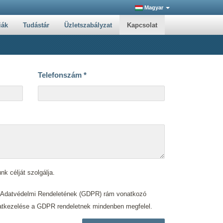
Magyar
iák
Tudástár
Üzletszabályzat
Kapcsolat
Telefonszám
*
nk célját szolgálja.
s Adatvédelmi Rendeletének (GDPR) rám vonatkozó
. adatkezelése a GDPR rendeletnek mindenben megfelel.