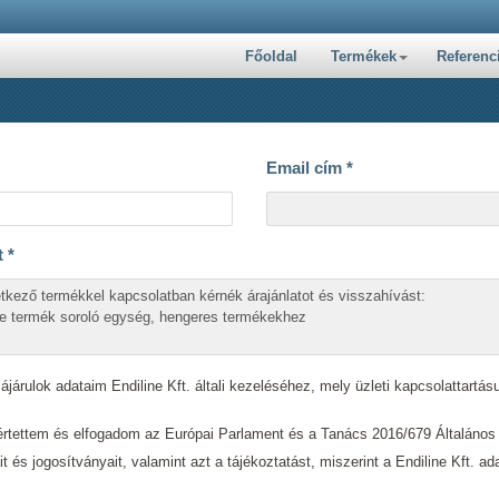
Főoldal
Termékek
Referenc
Email cím
*
t
*
járulok adataim Endiline Kft. általi kezeléséhez, mely üzleti kapcsolattartásu
tettem és elfogadom az Európai Parlament és a Tanács 2016/679 Általáno
ait és jogosítványait, valamint azt a tájékoztatást, miszerint a Endiline Kft