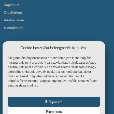
Kapcsolat
Oldaltérkép
Adatvédelem
A cookiekról
Cookie használat beleegyezés kezelése
A legjobb élmény biztosítása érdekében olyan technológiákat
Hasznos linkek
használunk, mint a cookie-k az eszközadatok tárolására és/vagy
használunk, mint a cookie-k az eszközadatok tárolására és/vagy
eléréséhez. Ha beleegyezik ezekbe a technológiákba, akkor
Főoldal
olyan adatokat dolgozhatunk fel ezen az oldalon, mint a
böngészési viselkedés vagy az egyedi azonosítók. A hozzájárulás
Termékek
elmulasztása érinthet.
Referenciák
Tudástár
Elfogadom
Funkcionális
Mindig bekapcsolva
Üzletszabályzat
Elutasitom
Kapcsolat