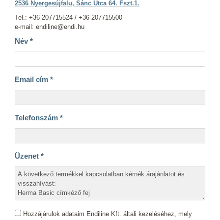
2536 Nyergesújfalu, Sánc Utca 64. Fszt.1.
Tel.: +36 207715524 / +36 207715500
e-mail: endiline@endi.hu
Név
*
Email cím
*
Telefonszám
*
Üzenet
*
Hozzájárulok adataim Endiline Kft. általi kezeléséhez, mely