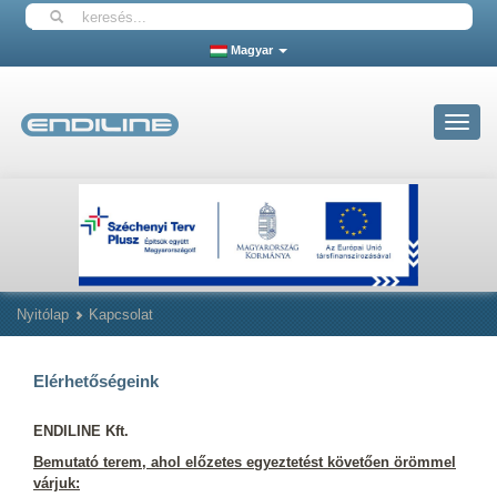
Magyar
Toggle
navigat
Nyitólap
Kapcsolat
Elérhetőségeink
ENDILINE Kft.
Bemutató terem, ahol előzetes egyeztetést követően örömmel
várjuk: