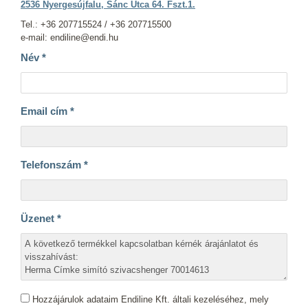
2536 Nyergesújfalu, Sánc Utca 64. Fszt.1.
Tel.: +36 207715524 / +36 207715500
e-mail: endiline@endi.hu
Név
*
Email cím
*
Telefonszám
*
Üzenet
*
Hozzájárulok adataim Endiline Kft. általi kezeléséhez, mely