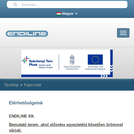
Magyar
Toggle
navigat
Nyitólap
Kapcsolat
Elérhetőségeink
ENDILINE Kft.
Bemutató terem, ahol előzetes egyeztetést követően örömmel
várjuk: