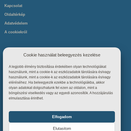
Kapcsolat
Oldaltérkép
Adatvédelem
A cookiekról
Cookie használat beleegyezés kezelése
A legjobb élmény biztosítása érdekében olyan technológiákat
Hasznos linkek
használunk, mint a cookie-k az eszközadatok tárolására és/vagy
használunk, mint a cookie-k az eszközadatok tárolására és/vagy
eléréséhez. Ha beleegyezik ezekbe a technológiákba, akkor
Főoldal
olyan adatokat dolgozhatunk fel ezen az oldalon, mint a
böngészési viselkedés vagy az egyedi azonosítók. A hozzájárulás
Termékek
elmulasztása érinthet.
Referenciák
Tudástár
Elfogadom
Funkcionális
Mindig bekapcsolva
Üzletszabályzat
Elutasitom
Kapcsolat