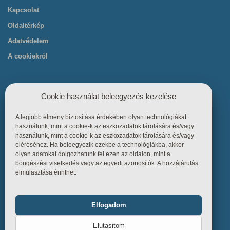
Kapcsolat
Oldaltérkép
Adatvédelem
A cookiekról
Cookie használat beleegyezés kezelése
A legjobb élmény biztosítása érdekében olyan technológiákat
Hasznos linkek
használunk, mint a cookie-k az eszközadatok tárolására és/vagy
használunk, mint a cookie-k az eszközadatok tárolására és/vagy
eléréséhez. Ha beleegyezik ezekbe a technológiákba, akkor
Főoldal
olyan adatokat dolgozhatunk fel ezen az oldalon, mint a
böngészési viselkedés vagy az egyedi azonosítók. A hozzájárulás
Termékek
elmulasztása érinthet.
Referenciák
Tudástár
Elfogadom
Funkcionális
Mindig bekapcsolva
Üzletszabályzat
Elutasitom
Kapcsolat