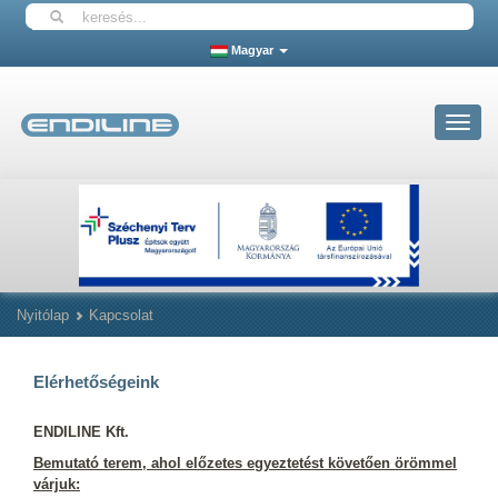
Magyar
Toggle
navigat
Nyitólap
Kapcsolat
Elérhetőségeink
ENDILINE Kft.
Bemutató terem, ahol előzetes egyeztetést követően örömmel
várjuk: