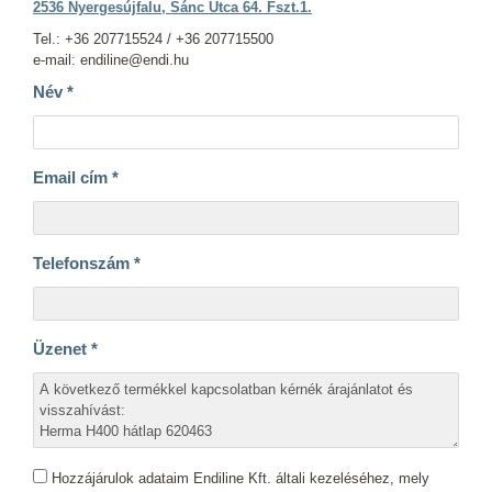
2536 Nyergesújfalu, Sánc Utca 64. Fszt.1.
Tel.: +36 207715524 / +36 207715500
e-mail: endiline@endi.hu
Név
*
Email cím
*
Telefonszám
*
Üzenet
*
Hozzájárulok adataim Endiline Kft. általi kezeléséhez, mely