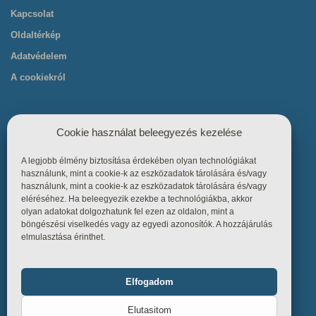
Kapcsolat
Oldaltérkép
Adatvédelem
A cookiekról
Cookie használat beleegyezés kezelése
A legjobb élmény biztosítása érdekében olyan technológiákat
Hasznos linkek
használunk, mint a cookie-k az eszközadatok tárolására és/vagy
használunk, mint a cookie-k az eszközadatok tárolására és/vagy
eléréséhez. Ha beleegyezik ezekbe a technológiákba, akkor
Főoldal
olyan adatokat dolgozhatunk fel ezen az oldalon, mint a
böngészési viselkedés vagy az egyedi azonosítók. A hozzájárulás
Termékek
elmulasztása érinthet.
Referenciák
Tudástár
Elfogadom
Funkcionális
Mindig bekapcsolva
Üzletszabályzat
Elutasitom
Kapcsolat