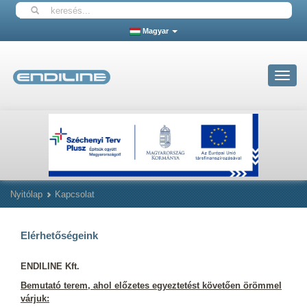
Magyar
Toggle
navigat
Nyitólap
Kapcsolat
Elérhetőségeink
ENDILINE Kft.
Bemutató terem, ahol előzetes egyeztetést követően örömmel
várjuk: