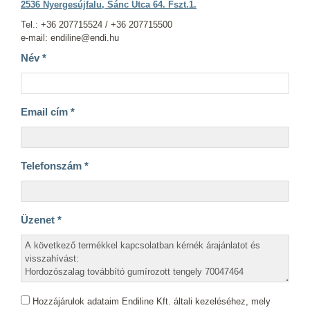
2536 Nyergesújfalu, Sánc Utca 64. Fszt.1.
Tel.: +36 207715524 / +36 207715500
e-mail: endiline@endi.hu
Név
*
Email cím
*
Telefonszám
*
Üzenet
*
Hozzájárulok adataim Endiline Kft. általi kezeléséhez, mely