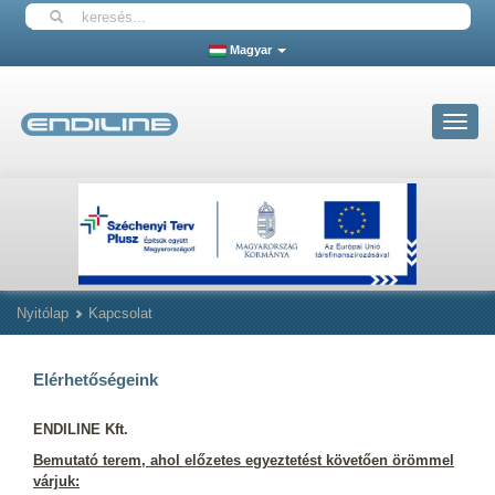
Magyar
Toggle
navigat
Nyitólap
Kapcsolat
Elérhetőségeink
ENDILINE Kft.
Bemutató terem, ahol előzetes egyeztetést követően örömmel
várjuk: