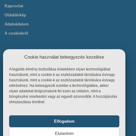
Kapcsolat
Oldaltérkép
Adatvédelem
A cookiekról
Cookie használat beleegyezés kezelése
A legjobb élmény biztosítása érdekében olyan technológiákat
Hasznos linkek
használunk, mint a cookie-k az eszközadatok tárolására és/vagy
használunk, mint a cookie-k az eszközadatok tárolására és/vagy
eléréséhez. Ha beleegyezik ezekbe a technológiákba, akkor
Főoldal
olyan adatokat dolgozhatunk fel ezen az oldalon, mint a
böngészési viselkedés vagy az egyedi azonosítók. A hozzájárulás
Termékek
elmulasztása érinthet.
Referenciák
Tudástár
Elfogadom
Funkcionális
Mindig bekapcsolva
Üzletszabályzat
Elutasitom
Kapcsolat