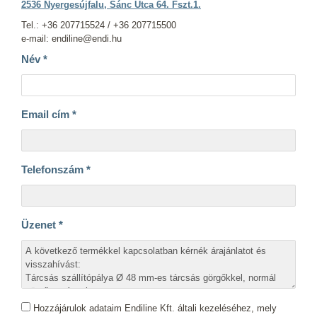
2536 Nyergesújfalu, Sánc Utca 64. Fszt.1.
Tel.: +36 207715524 / +36 207715500
e-mail: endiline@endi.hu
Név
*
Email cím
*
Telefonszám
*
Üzenet
*
Hozzájárulok adataim Endiline Kft. általi kezeléséhez, mely