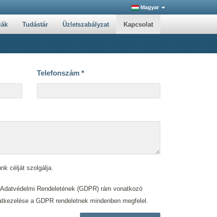
Magyar
iák
Tudástár
Üzletszabályzat
Kapcsolat
Telefonszám
*
nk célját szolgálja.
s Adatvédelmi Rendeletének (GDPR) rám vonatkozó
. adatkezelése a GDPR rendeletnek mindenben megfelel.