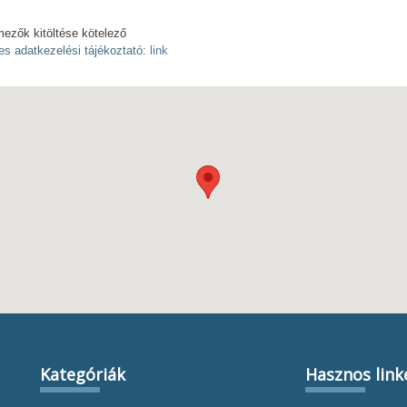
mezők kitöltése kötelező
es adatkezelési tájékoztató:
link
Kategóriák
Hasznos link