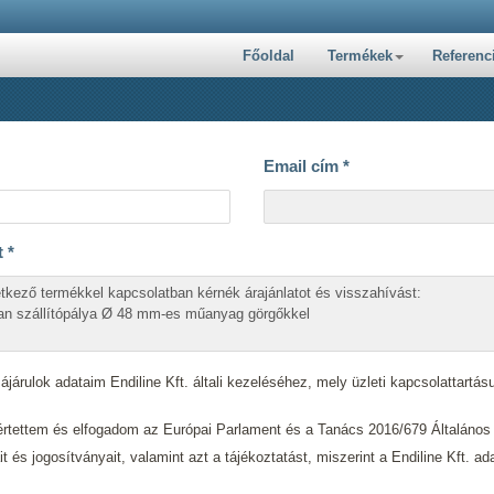
Főoldal
Termékek
Referenc
Email cím
*
t
*
járulok adataim Endiline Kft. általi kezeléséhez, mely üzleti kapcsolattartásu
tettem és elfogadom az Európai Parlament és a Tanács 2016/679 Általáno
ait és jogosítványait, valamint azt a tájékoztatást, miszerint a Endiline Kft