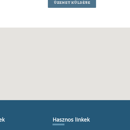
ÜZENET KÜLDÉSE
ek
Hasznos linkek