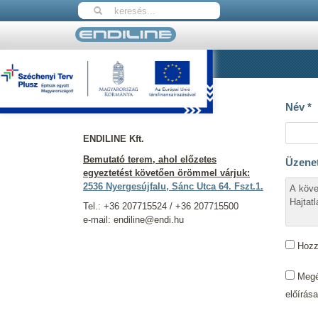
Nyitólap
Kapcsolat
Elérhetőségeink
Név
*
ENDILINE Kft.
Bemutató terem, ahol előzetes
Üzene
egyeztetést követően örömmel várjuk:
2536 Nyergesújfalu, Sánc Utca 64. Fszt.1.
Tel.: +36 207715524 / +36 207715500
e-mail: endiline@endi.hu
Hozzá
Megér
előírás